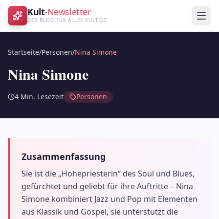
Kult
-Newsletter
DER BLOG FÜR ALLES KULTIGE
Startseite
/
Personen
/
Nina Simone
Nina Simone
4
Min. Lesezeit
Personen
Zusammenfassung
Sie ist die „Hohepriesterin“ des Soul und Blues,
gefürchtet und geliebt für ihre Auftritte – Nina
Simone kombiniert Jazz und Pop mit Elementen
aus Klassik und Gospel, sie unterstützt die