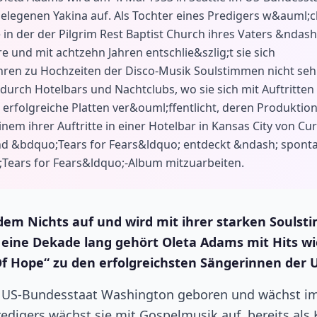
egenen Yakina auf. Als Tochter eines Predigers w&auml;c
e in der der Pilgrim Rest Baptist Church ihres Vaters &ndash
e und mit achtzehn Jahren entschlie&szlig;t sie sich
ahren zu Hochzeiten der Disco-Musik Soulstimmen nicht seh
 durch Hotelbars und Nachtclubs, wo sie sich mit Auftritten
rfolgreiche Platten ver&ouml;ffentlicht, deren Produktio
inem ihrer Auftritte in einer Hotelbar in Kansas City von Cur
nd &bdquo;Tears for Fears&ldquo; entdeckt &ndash; spont
;Tears for Fears&ldquo;-Album mitzuarbeiten.
 dem Nichts auf und wird mit ihrer starken Souls
d eine Dekade lang gehört Oleta Adams mit Hits wi
f Hope“ zu den erfolgreichsten Sängerinnen der 
im US-Bundesstaat Washington geboren und wächst i
edigers wächst sie mit Gospelmusik auf, bereits als 