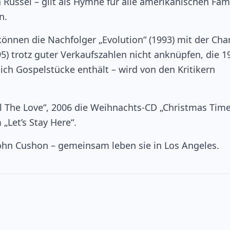
 Russel – gilt als Hymne für alle amerikanischen Fami
n.
nnen die Nachfolger „Evolution“ (1993) mit der Char
) trotz guter Verkaufszahlen nicht anknüpfen, die 1
ich Gospelstücke enthält – wird von den Kritikern
l The Love“, 2006 die Weihnachts-CD „Christmas Tim
„Let’s Stay Here“.
ohn Cushon – gemeinsam leben sie in Los Angeles.