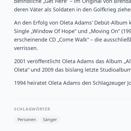
befindliche „Get Here“ – im Original von Brenda
deren Väter als Soldaten in den Golfkrieg ziehe
An den Erfolg von Oleta Adams‘ Debüt-Album kö
Single „Window Of Hope“ und „Moving On“ (1995
erscheinende CD „Come Walk“ – die ausschließl
verrissen.
2001 veröffentlicht Oleta Adams das Album „Al
Oleta“ und 2009 das bislang letzte Studioalbum 
1994 heiratet Oleta Adams den Schlagzeuger J
SCHLAGWÖRTER
Personen
Sänger