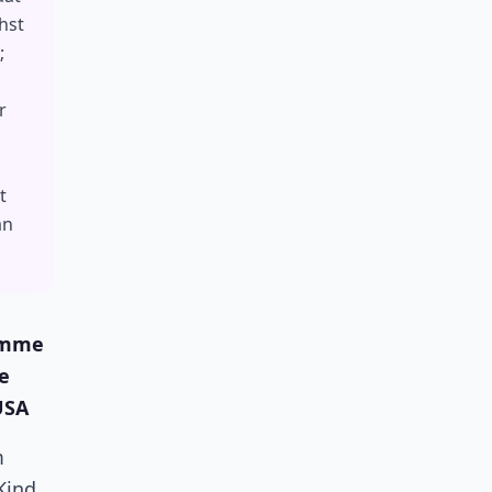
hst
;
r
n
t
an
timme
e
USA
m
Kind