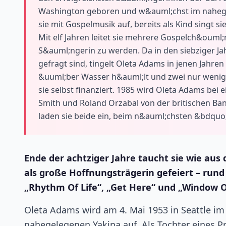
Washington geboren und w&auml;chst im nahegel
sie mit Gospelmusik auf, bereits als Kind singt si
Mit elf Jahren leitet sie mehrere Gospelch&ouml;r
S&auml;ngerin zu werden. Da in den siebziger J
gefragt sind, tingelt Oleta Adams in jenen Jahren
&uuml;ber Wasser h&auml;lt und zwei nur wenig e
sie selbst finanziert. 1985 wird Oleta Adams bei e
Smith und Roland Orzabal von der britischen Ba
laden sie beide ein, beim n&auml;chsten &bdquo
Ende der achtziger Jahre taucht sie wie aus
als große Hoffnungsträgerin gefeiert – run
„Rhythm Of Life“, „Get Here“ und „Window O
Oleta Adams wird am 4. Mai 1953 in Seattle 
nahegelegenen Yakina auf. Als Tochter eines Pr