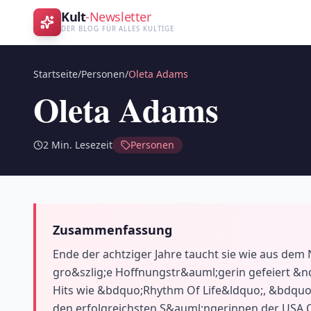
Kult
-Newsletter
DER BLOG FÜR ALLES KULTIGE
Startseite
/
Personen
/
Oleta Adams
Oleta Adams
2
Min. Lesezeit
Personen
Zusammenfassung
Ende der achtziger Jahre taucht sie wie aus dem 
gro&szlig;e Hoffnungstr&auml;gerin gefeiert &n
Hits wie &bdquo;Rhythm Of Life&ldquo;, &bdq
den erfolgreichsten S&auml;ngerinnen der USA O