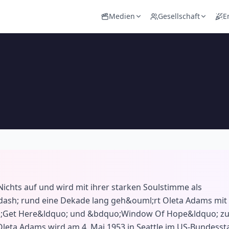
Medien
Gesellschaft
E
Nichts auf und wird mit ihrer starken Soulstimme als
dash; rund eine Dekade lang geh&ouml;rt Oleta Adams mit
uo;Get Here&ldquo; und &bdquo;Window Of Hope&ldquo; z
leta Adams wird am 4. Mai 1953 in Seattle im US-Bundesst