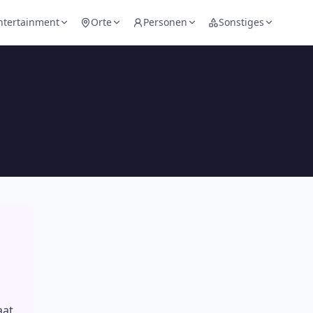
ntertainment
Orte
Personen
Sonstiges
u
aat