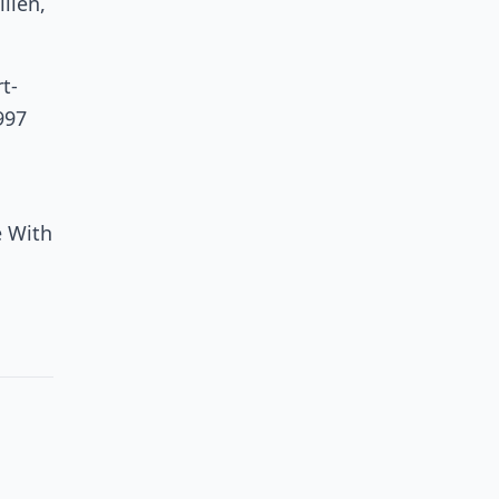
lien,
t-
997
e With