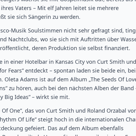
ihres Vaters – Mit elf Jahren leitet sie mehrere
ßt sie sich Sängerin zu werden.
isco-Musik Soulstimmen nicht sehr gefragt sind, ting
nd Nachtclubs, wo sie sich mit Auftritten über Wass
öffentlicht, deren Produktion sie selbst finanziert.
e in einer Hotelbar in Kansas City von Curt Smith un
for Fears“ entdeckt – spontan laden sie beide ein, be
n. Oleta Adams ist auf dem Album „The Seeds Of Lov
s“ zu hören, auch bei den nächsten Alben der Band 
Big Ideas“ – wirkt sie mit.
 Of One“, das von Curt Smith und Roland Orzabal vo
Rhythm Of Life“ steigt hoch in die internationalen Cha
ntdeckung gefeiert. Das auf dem Album ebenfalls