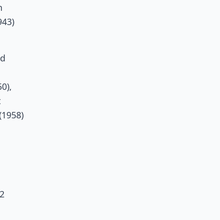
n
943)
nd
0),
t
(1958)
72