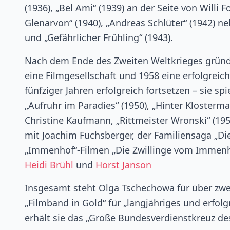
(1936), „Bel Ami“ (1939) an der Seite von Willi 
Glenarvon“ (1940), „Andreas Schlüter“ (1942) n
und „Gefährlicher Frühling“ (1943).
Nach dem Ende des Zweiten Weltkrieges gründe
eine Filmgesellschaft und 1958 eine erfolgreich
fünfziger Jahren erfolgreich fortsetzen – sie s
„Aufruhr im Paradies“ (1950), „Hinter Klostermau
Christine Kaufmann, „Rittmeister Wronski“ (1954
mit Joachim Fuchsberger, der Familiensaga „Die 
„Immenhof“-Filmen „Die Zwillinge vom Immenho
Heidi Brühl
und
Horst Janson
Insgesamt steht Olga Tschechowa für über zwei
„Filmband in Gold“ für „langjähriges und erfol
erhält sie das „Große Bundesverdienstkreuz d