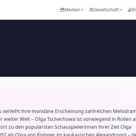
Medien
Gesellschaft
E
ts verleiht ihre mondäne Erscheinung zahlreichen Melodra
weiter Welt – Olga Tschechowa ist vorwiegend in Rollen a
rt zu den populärsten Schauspielerinnen ihrer Zeit Olga
97 als Olga von Knipper im kaukasischen Alexandropol – 