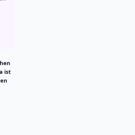
chen
 ist
ten