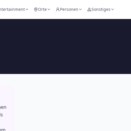
ntertainment
Orte
Personen
Sonstiges
men
ls
dem