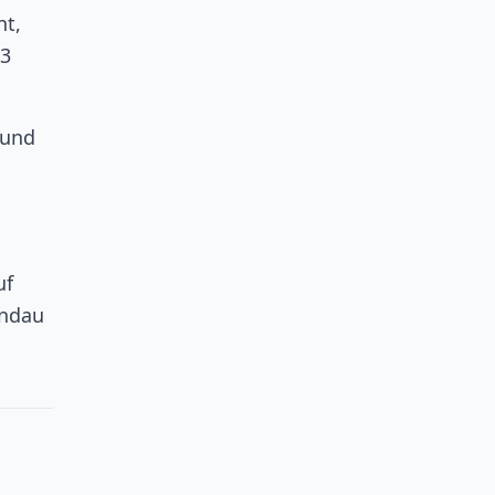
nt,
73
 und
uf
andau