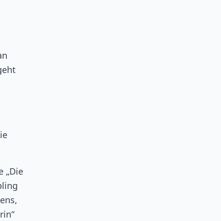
an
geht
ie
e „Die
bling
ens,
rin“