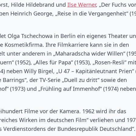
Forst, Hilde Hildebrand und
Ilse Werner
, „Der Fuchs vo
eben Heinrich George, „Reise in die Vergangenheit“ (1
t Olga Tschechowa in Berlin ein eigenes Theater u
e Kosmetikfirma. Ihre Filmkarriere kann sie in den
pielt unter anderem in „Maharadscha wider Willen“ (195
ern“ (1952), „Alles für Papa“ (1953), „Rosen-Resli“ mi
) neben Willy Birgel, „U 47 – Kapitänleutnant Prien“ 
Barrings“, der TV-Serie „Duell zu dritt“ sowie den
f“ (1973) und „Frühling auf Immenhof“ (1974) neben
hundert Filme vor der Kamera. 1962 wird ihr das
greiches Wirken im deutschen Film“ verliehen und 19
es Verdienstordens der Bundesrepublik Deutschland“.