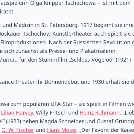
chauspielerin Olga Knipper-Tschechowa – ist mit dem
ratet.
und Medizin in St. Petersburg, 1917 beginnt sie ihre
Moskauer Tschechow-Künstlertheater, auch spielt sie 
 Filmproduktionen. Nach der Russischen Revolution 
ie sich zunächst als Presse- und Plakatmalerin
 Murnau für den Stummfilm „Schloss Vogelöd“ (1921)
sance-Theater ihr Bühnendebüt und 1930 erhält sie d
owa zum populären UFA-Star – sie spielt in Filmen wi
n
Lilian Harvey
, Willy Fritsch und
Heinz Rühmann
, „Lie
lei“ (1933) neben Magda Schneider und Gustaf Gründg
n
O. W. Fischer
und
Hans Moser
, „Der Favorit der Kaise