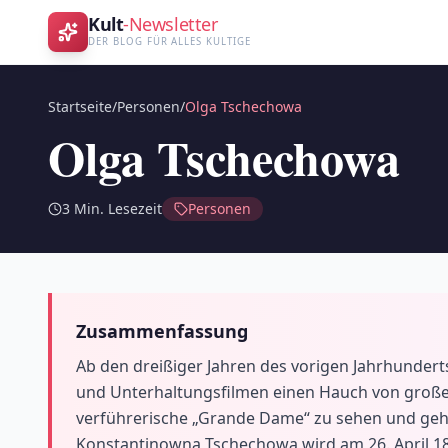
Kult
-Newsletter
DER BLOG FÜR ALLES KULTIGE
Startseite
/
Personen
/
Olga Tschechowa
Olga Tschechowa
3
Min. Lesezeit
Personen
Zusammenfassung
Ab den dreißiger Jahren des vorigen Jahrhunder
und Unterhaltungsfilmen einen Hauch von großer 
verführerische „Grande Dame“ zu sehen und gehö
Konstantinowna Tschechowa wird am 26. April 18