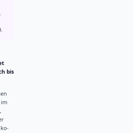
n
d.
et
ch bis
hen
 im
,
er
iko-