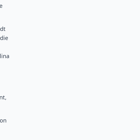
e
adt
die
lina
nt,
von