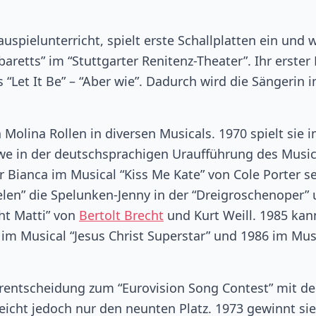
pielunterricht, spielt erste Schallplatten ein und w
etts” im “Stuttgarter Renitenz-Theater”. Ihr erster 
s “Let It Be” – “Aber wie”. Dadurch wird die Sängerin 
Molina Rollen in diversen Musicals. 1970 spielt sie 
twe in der deutschsprachigen Uraufführung des Music
r Bianca im Musical “Kiss Me Kate” von Cole Porter s
ielen” die Spelunken-Jenny in der “Dreigroschenoper”
cht Matti” von
Bertolt Brecht
und Kurt Weill. 1985 kan
m Musical “Jesus Christ Superstar” und 1986 im Mus
orentscheidung zum “Eurovision Song Contest” mit d
rreicht jedoch nur den neunten Platz. 1973 gewinnt sie