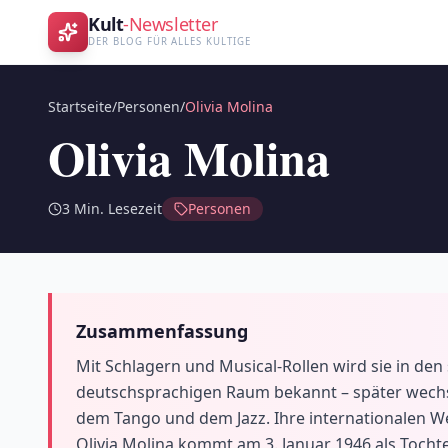
Kult
-Newsletter
DER BLOG FÜR ALLES KULTIGE
Startseite
/
Personen
/
Olivia Molina
Olivia Molina
3
Min. Lesezeit
Personen
Zusammenfassung
Mit Schlagern und Musical-Rollen wird sie in den
deutschsprachigen Raum bekannt – später wechsel
dem Tango und dem Jazz. Ihre internationalen We
Olivia Molina kommt am 3. Januar 1946 als Tocht