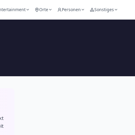
ntertainment
Orte
Personen
Sonstiges
kt
it