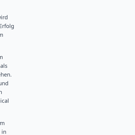
ird
Erfolg
im
im
als
ehen.
 und
n
ical
em
 in