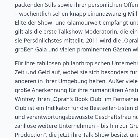
packenden Stils sowie ihrer persönlichen Off
– wöchentlich sehen knapp einundzwanzig Mill
Elite der Show- und Glamourwelt empfängt und
gilt als die erste Talkshow-Moderatorin, die 
sie Persönlichstes mitteilt. 2011 wird die „Op
großen Gala und vielen prominenten Gästen wi
Für ihre zahllosen philanthropischen Untern
Zeit und Geld auf, wobei sie sich besonders für
anderen in ihrer Umgebung helfen. Außer viel
große Anerkennung für ihre humanitären Anst
Winfrey ihren „Oprah’s Book Club“ im Fernsehen
Club ist ein Indikator für die Bestseller-List
und verantwortungsbewusste Geschäftsfrau nut
zahllose weitere Unternehmen – bis hin zur G
Production“, die jetzt ihre Talk Show besitzt un