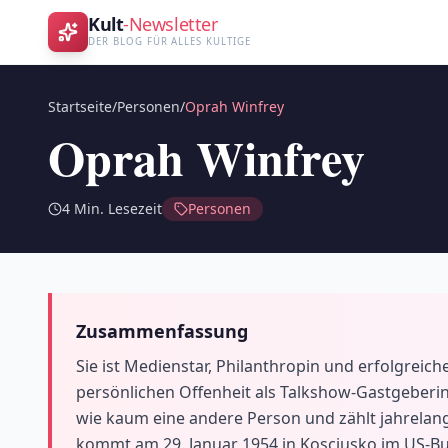
Kult
-Newsletter
DER BLOG FÜR ALLES KULTIGE
Startseite
/
Personen
/
Oprah Winfrey
Oprah Winfrey
4
Min. Lesezeit
Personen
Zusammenfassung
Sie ist Medienstar, Philanthropin und erfolgrei
persönlichen Offenheit als Talkshow-Gastgeberi
wie kaum eine andere Person und zählt jahrelang
kommt am 29. Januar 1954 in Kosciusko im US-Bun