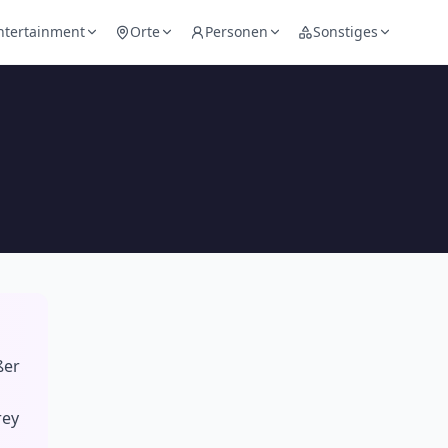
ntertainment
Orte
Personen
Sonstiges
ßer
rey