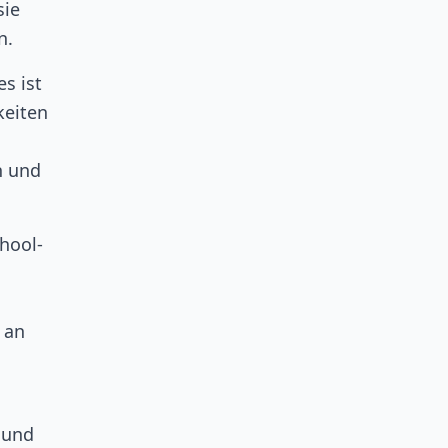
sie
n.
s ist
keiten
n und
hool-
 an
 und