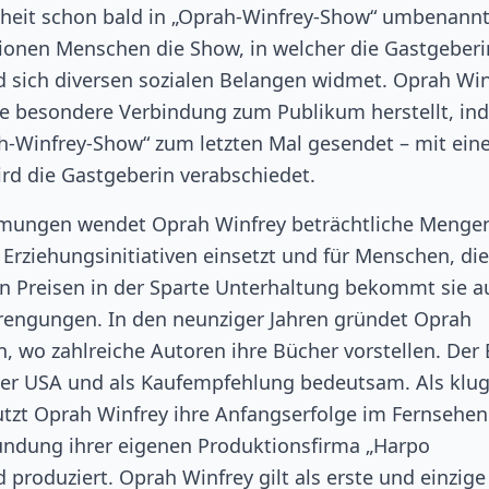
enheit schon bald in „Oprah-Winfrey-Show“ umbenannt
ionen Menschen die Show, in welcher die Gastgeberi
 sich diversen sozialen Belangen widmet. Oprah Win
eine besondere Verbindung zum Publikum herstellt, i
rah-Winfrey-Show“ zum letzten Mal gesendet – mit ein
rd die Gastgeberin verabschiedet.
ehmungen wendet Oprah Winfrey beträchtliche Menge
 Erziehungsinitiativen einsetzt und für Menschen, die
en Preisen in der Sparte Unterhaltung bekommt sie a
rengungen. In den neunziger Jahren gründet Oprah
, wo zahlreiche Autoren ihre Bücher vorstellen. Der
en der USA und als Kaufempfehlung bedeutsam. Als klu
zt Oprah Winfrey ihre Anfangserfolge im Fernsehen
ründung ihrer eigenen Produktionsfirma „Harpo
d produziert. Oprah Winfrey gilt als erste und einzige