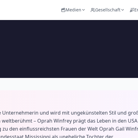
Medien
Gesellschaft
E
che Unternehmerin und wird mit ungekünstelten Stil und gro
n weltberühmt – Oprah Winfrey prägt das Leben in den USA
 zu den einflussreichsten Frauen der Welt Oprah Gail Winf
desstaat Mississippi als uneheliche Tochter der