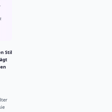
–
z
n Stil
rägt
ten
lter
sie