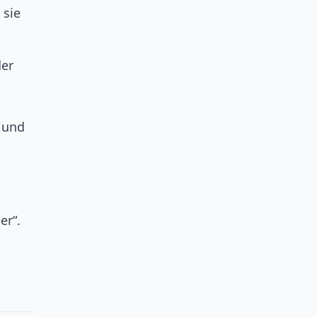
 sie
der
z und
er“.