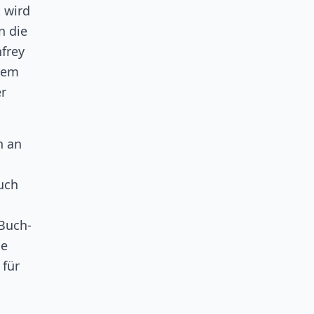
 wird
n die
frey
ndem
er
n an
uch
 Buch-
ge
 für