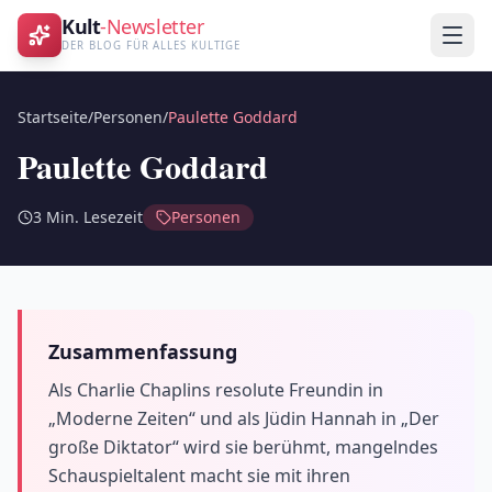
Kult
-Newsletter
DER BLOG FÜR ALLES KULTIGE
Startseite
/
Personen
/
Paulette Goddard
Paulette Goddard
3
Min. Lesezeit
Personen
Zusammenfassung
Als Charlie Chaplins resolute Freundin in
„Moderne Zeiten“ und als Jüdin Hannah in „Der
große Diktator“ wird sie berühmt, mangelndes
Schauspieltalent macht sie mit ihren