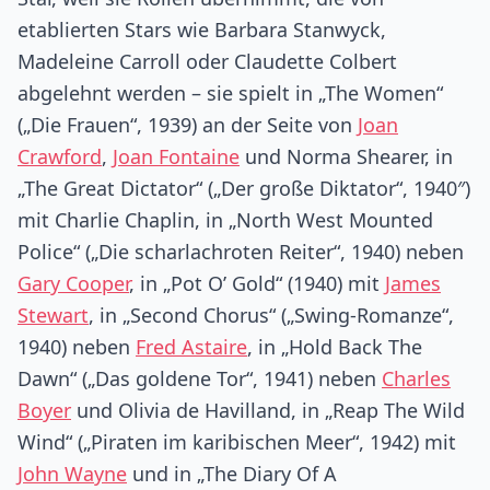
etablierten Stars wie Barbara Stanwyck,
Madeleine Carroll oder Claudette Colbert
abgelehnt werden – sie spielt in „The Women“
(„Die Frauen“, 1939) an der Seite von
Joan
Crawford
,
Joan Fontaine
und Norma Shearer, in
„The Great Dictator“ („Der große Diktator“, 1940″)
mit Charlie Chaplin, in „North West Mounted
Police“ („Die scharlachroten Reiter“, 1940) neben
Gary Cooper
, in „Pot O’ Gold“ (1940) mit
James
Stewart
, in „Second Chorus“ („Swing-Romanze“,
1940) neben
Fred Astaire
, in „Hold Back The
Dawn“ („Das goldene Tor“, 1941) neben
Charles
Boyer
und Olivia de Havilland, in „Reap The Wild
Wind“ („Piraten im karibischen Meer“, 1942) mit
John Wayne
und in „The Diary Of A