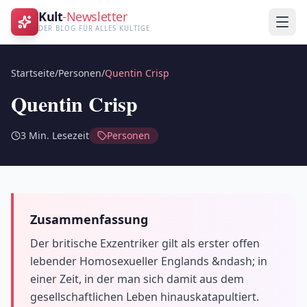
Kult
-Newsletter
DER BLOG FÜR ALLES KULTIGE
Startseite
/
Personen
/
Quentin Crisp
Quentin Crisp
3
Min. Lesezeit
Personen
Zusammenfassung
Der britische Exzentriker gilt als erster offen
lebender Homosexueller Englands &ndash; in
einer Zeit, in der man sich damit aus dem
gesellschaftlichen Leben hinauskatapultiert.