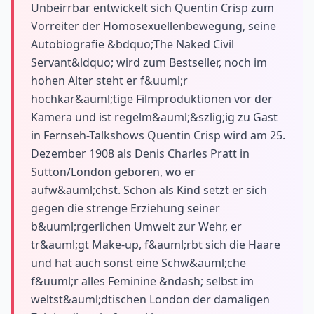
Unbeirrbar entwickelt sich Quentin Crisp zum
Vorreiter der Homosexuellenbewegung, seine
Autobiografie &bdquo;The Naked Civil
Servant&ldquo; wird zum Bestseller, noch im
hohen Alter steht er f&uuml;r
hochkar&auml;tige Filmproduktionen vor der
Kamera und ist regelm&auml;&szlig;ig zu Gast
in Fernseh-Talkshows Quentin Crisp wird am 25.
Dezember 1908 als Denis Charles Pratt in
Sutton/London geboren, wo er
aufw&auml;chst. Schon als Kind setzt er sich
gegen die strenge Erziehung seiner
b&uuml;rgerlichen Umwelt zur Wehr, er
tr&auml;gt Make-up, f&auml;rbt sich die Haare
und hat auch sonst eine Schw&auml;che
f&uuml;r alles Feminine &ndash; selbst im
weltst&auml;dtischen London der damaligen