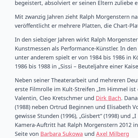
begeistert, absolviert er seinen Eltern zulieb
Mit zwanzig Jahren zieht Ralph Morgenstern nac
veröffentlicht er mehrere Platten, die Chart-Pl
In den siebziger Jahren wirkt Ralph Morgenster
Kunstmessen als Performance-Künstler. In den a
unter anderem spielt er von 1984 bis 1986 in K
1986 bis 1988 in „Sissi – Beuteljahre einer Kai
Neben seiner Theaterarbeit und mehreren De
erste Filmrolle im Kult-Streifen „Im Himmel ist d
Valentin, Cleo Kretschmer und
Dirk Bach
. Dana
(1988) neben Ortrud Beginnen und Elisabeth V
gewisse Stunden (1996), „Gisbert“ (1998) und „I
Kamera-Auftritt hat Ralph Morgenstern 2012 in
Seite von
Barbara Sukowa
und
Axel Milberg