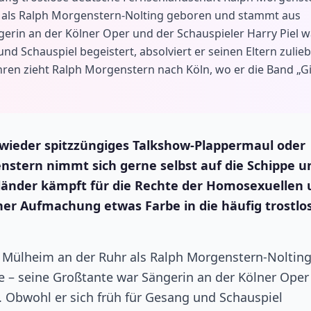
r als Ralph Morgenstern-Nolting geboren und stammt aus
erin an der Kölner Oper und der Schauspieler Harry Piel w
nd Schauspiel begeistert, absolviert er seinen Eltern zulie
ren zieht Ralph Morgenstern nach Köln, wo er die Band „G
n wieder spitzzüngiges Talkshow-Plappermaul oder
nstern nimmt sich gerne selbst auf die Schippe u
nländer kämpft für die Rechte der Homosexuellen
her Aufmachung etwas Farbe in die häufig trostlo
 Mülheim an der Ruhr als Ralph Morgenstern-Noltin
– seine Großtante war Sängerin an der Kölner Oper
. Obwohl er sich früh für Gesang und Schauspiel