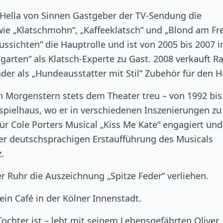
Hella von Sinnen Gastgeber der TV-Sendung die
e „Klatschmohn“, „Kaffeeklatsch“ und „Blond am Fre
ussichten“ die Hauptrolle und ist von 2005 bis 2007 i
ten“ als Klatsch-Experte zu Gast. 2008 verkauft R
er als „Hundeausstatter mit Stil“ Zubehör für den 
lph Morgenstern stets dem Theater treu – von 1992 bi
spielhaus, wo er in verschiedenen Inszenierungen zu
 für Cole Porters Musical „Kiss Me Kate“ engagiert un
 der deutschsprachigen Erstaufführung des Musicals
.
 Ruhr die Auszeichnung „Spitze Feder“ verliehen.
in Café in der Kölner Innenstadt.
Tochter ist – lebt mit seinem Lebensgefährten Oliver