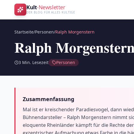
Kult
-Newsletter
DER BLOG FÜR ALLES KULTIGE
Startseite
/
Personen
/
Ralph Morgenstern
Ralph Morgenster
3
Min. Lesezeit
Personen
Zusammenfassung
Mal ist er kreischender Paradiesvogel, dann wie
Bühnendarsteller – Ralph Morgenstern nimmt sich
eloquente Rheinländer kämpft für die Rechte de
exzentrischer Aufmachung etwas Farbe in die hä