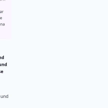
ar
be
ina
nd
 und
se
g
 und