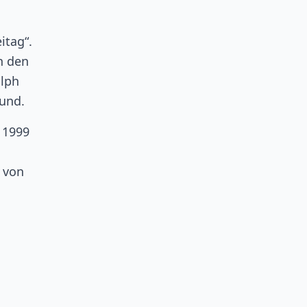
itag“.
n den
alph
Hund.
s 1999
d von