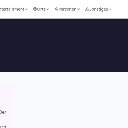
ntertainment
Orte
Personen
Sonstiges
Der
ern