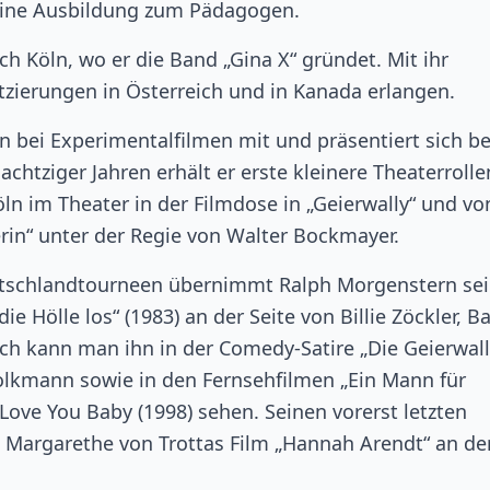
e eine Ausbildung zum Pädagogen.
h Köln, wo er die Band „Gina X“ gründet. Mit ihr
atzierungen in Österreich und in Kanada erlangen.
n bei Experimentalfilmen mit und präsentiert sich be
chtziger Jahren erhält er erste kleinere Theaterrolle
öln im Theater in der Filmdose in „Geierwally“ und vo
serin“ unter der Regie von Walter Bockmayer.
utschlandtourneen übernimmt Ralph Morgenstern se
ie Hölle los“ (1983) an der Seite von Billie Zöckler, B
ch kann man ihn in der Comedy-Satire „Die Geierwall
olkmann sowie in den Fernsehfilmen „Ein Mann für
 Love You Baby (1998) sehen. Seinen vorerst letzten
 Margarethe von Trottas Film „Hannah Arendt“ an de