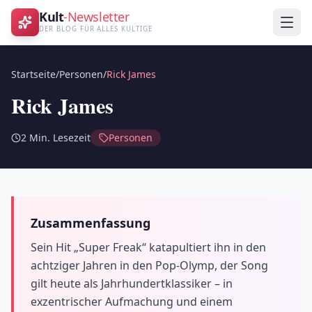
Kult
-Newsletter
DER BLOG FÜR ALLES KULTIGE
Startseite
/
Personen
/
Rick James
Rick James
2
Min. Lesezeit
Personen
Zusammenfassung
Sein Hit „Super Freak“ katapultiert ihn in den
achtziger Jahren in den Pop-Olymp, der Song
gilt heute als Jahrhundertklassiker – in
exzentrischer Aufmachung und einem