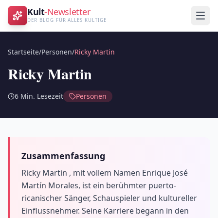
Kult
-Newsletter
DER BLOG FÜR ALLES KULTIGE
Startseite
/
Personen
/
Ricky Martin
Ricky Martin
6
Min. Lesezeit
Personen
Zusammenfassung
Ricky Martin , mit vollem Namen Enrique José
Martín Morales, ist ein berühmter puerto-
ricanischer Sänger, Schauspieler und kultureller
Einflussnehmer. Seine Karriere begann in den