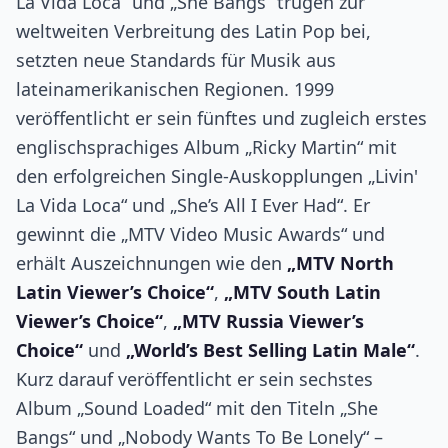
La Vida Loca“ und „She Bangs“ trugen zur
weltweiten Verbreitung des Latin Pop bei,
setzten neue Standards für Musik aus
lateinamerikanischen Regionen. 1999
veröffentlicht er sein fünftes und zugleich erstes
englischsprachiges Album „Ricky Martin“ mit
den erfolgreichen Single-Auskopplungen „Livin'
La Vida Loca“ und „She’s All I Ever Had“. Er
gewinnt die „MTV Video Music Awards“ und
erhält Auszeichnungen wie den
„MTV North
Latin Viewer’s Choice“
,
„MTV South Latin
Viewer’s Choice“
,
„MTV Russia Viewer’s
Choice“
und
„World’s Best Selling Latin Male“
.
Kurz darauf veröffentlicht er sein sechstes
Album „Sound Loaded“ mit den Titeln „She
Bangs“ und „Nobody Wants To Be Lonely“ –