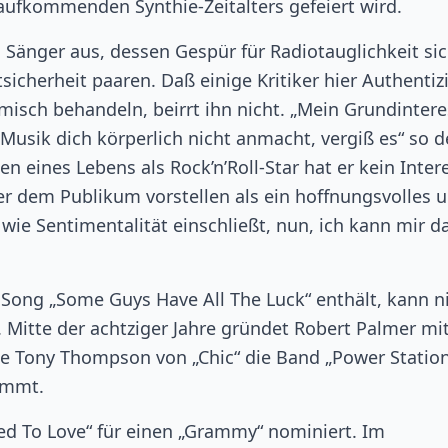
aufkommenden Synthie-Zeitalters gefeiert wird.
n Sänger aus, dessen Gespür für Radiotauglichkeit si
herheit paaren. Daß einige Kritiker hier Authentizi
isch behandeln, beirrt ihn nicht. „Mein Grundinter
Musik dich körperlich nicht anmacht, vergiß es“ so d
 eines Lebens als Rock’n’Roll-Star hat er kein Inter
r dem Publikum vorstellen als ein hoffnungsvolles 
ie Sentimentalität einschließt, nun, ich kann mir d
 Song „Some Guys Have All The Luck“ enthält, kann n
Mitte der achtziger Jahre gründet Robert Palmer mi
e Tony Thompson von „Chic“ die Band „Power Station
limmt.
ted To Love“ für einen „Grammy“ nominiert. Im