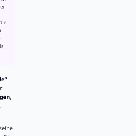
ger
die
n
-
ls
de“
r
ngen,
t
seine