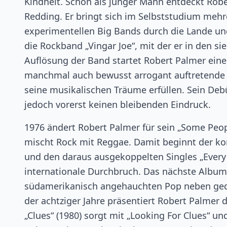
Kindheit. Schon als junger Mann entdeckt Rob
Redding. Er bringt sich im Selbststudium mehre
experimentellen Big Bands durch die Lande und
die Rockband „Vingar Joe“, mit der er in den s
Auflösung der Band startet Robert Palmer eine 
manchmal auch bewusst arrogant auftretende Sä
seine musikalischen Träume erfüllen. Sein Debüt
jedoch vorerst keinen bleibenden Eindruck.
1976 ändert Robert Palmer für sein „Some Peo
mischt Rock mit Reggae. Damit beginnt der ko
und den daraus ausgekoppelten Singles „Every 
internationale Durchbruch. Das nächste Album „S
südamerikanisch angehauchten Pop neben gedi
der achtziger Jahre präsentiert Robert Palmer 
„Clues“ (1980) sorgt mit „Looking For Clues“ u