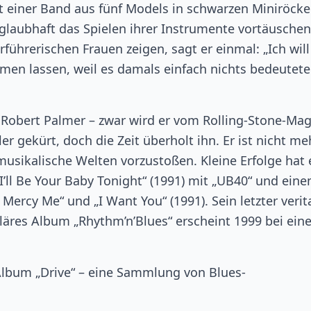
 einer Band aus fünf Models in schwarzen Miniröcke
glaubhaft das Spielen ihrer Instrumente vortäuschen
rführerischen Frauen zeigen, sagt er einmal: „Ich wil
 lassen, weil es damals einfach nichts bedeutete
n Robert Palmer – zwar wird er vom Rolling-Stone-Ma
gekürt, doch die Zeit überholt ihn. Er ist nicht me
musikalische Welten vorzustoßen. Kleine Erfolge hat 
’ll Be Your Baby Tonight“ (1991) mit „UB40“ und ein
ercy Me“ und „I Want You“ (1991). Sein letzter verit
guläres Album „Rhythm’n’Blues“ erscheint 1999 bei ei
Album „Drive“ – eine Sammlung von Blues-