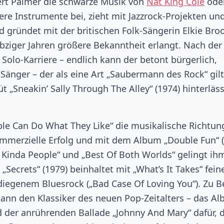
ert Palmer die schwarze Musik von
Nat King Cole
oder
re Instrumente bei, zieht mit Jazzrock-Projekten un
 gründet mit der britischen Folk-Sängerin Elkie Bro
iebziger Jahren größere Bekanntheit erlangt. Nach der
Solo-Karriere – endlich kann der betont bürgerlich,
nger – der als eine Art „Saubermann des Rock“ gilt
 „Sneakin’ Sally Through The Alley“ (1974) hinterläss
ple Can Do What They Like“ die musikalische Richtun
mmerzielle Erfolg und mit dem Album „Double Fun“ (
Kinda People“ und „Best Of Both Worlds“ gelingt ih
ecrets“ (1979) beinhaltet mit „What’s It Takes“ fein
egenem Bluesrock („Bad Case Of Loving You“). Zu B
dann den Klassiker des neuen Pop-Zeitalters – das A
nd der anrührenden Ballade „Johnny And Mary“ dafür, 