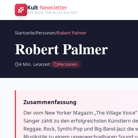
Kult
-Newsletter
DER BLOG FÜR ALLES KULTIGE
Startseite
/
Personen
/
Robert Palmer
Robert Palmer
4
Min. Lesezeit
Personen
Zusammenfassung
Der vom New Yorker Magazin „The Village Voice“ 
Sänger zählt zu den erfolgreichsten Künstlern de
Reggae, Rock, Synthi-Pop und Big-Band-Jazz die 
Musikstile zu einem unverwechselbaren Sound un