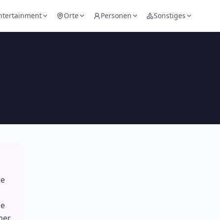
ntertainment
Orte
Personen
Sonstiges
te
ne
mer