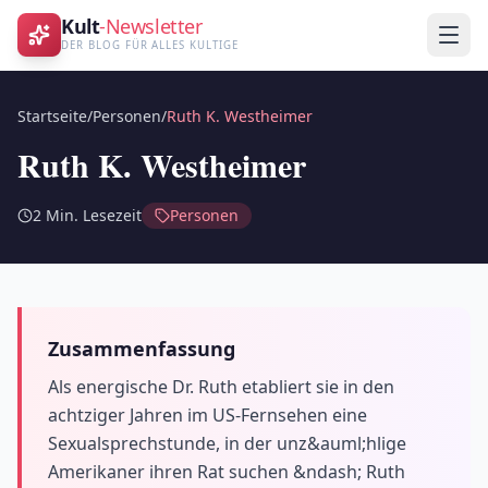
Kult
-Newsletter
DER BLOG FÜR ALLES KULTIGE
Startseite
/
Personen
/
Ruth K. Westheimer
Ruth K. Westheimer
2
Min. Lesezeit
Personen
Zusammenfassung
Als energische Dr. Ruth etabliert sie in den
achtziger Jahren im US-Fernsehen eine
Sexualsprechstunde, in der unz&auml;hlige
Amerikaner ihren Rat suchen &ndash; Ruth