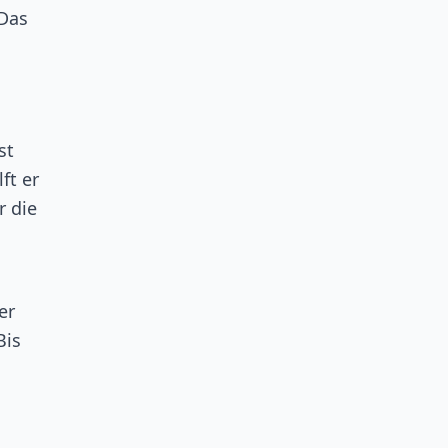
„Das
st
ft er
r die
er
Bis