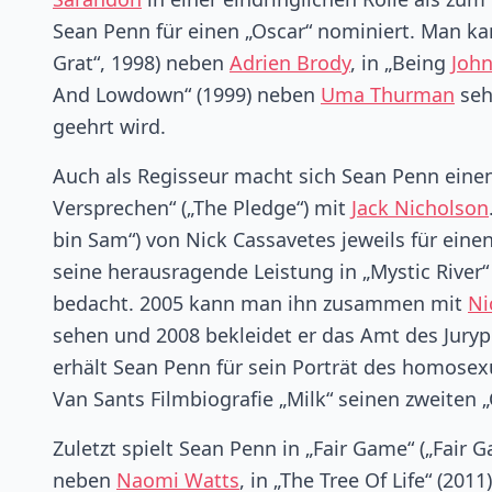
Sean Penn für einen „Oscar“ nominiert. Man ka
Grat“, 1998) neben
Adrien Brody
, in „Being
John
And Lowdown“ (1999) neben
Uma Thurman
seh
geehrt wird.
Auch als Regisseur macht sich Sean Penn ein
Versprechen“ („The Pledge“) mit
Jack Nicholson
bin Sam“) von Nick Cassavetes jeweils für ein
seine herausragende Leistung in „Mystic River“
bedacht. 2005 kann man ihn zusammen mit
Ni
sehen und 2008 bekleidet er das Amt des Juryp
erhält Sean Penn für sein Porträt des homosex
Van Sants Filmbiografie „Milk“ seinen zweiten „
Zuletzt spielt Sean Penn in „Fair Game“ („Fair G
neben
Naomi Watts
, in „The Tree Of Life“ (2011