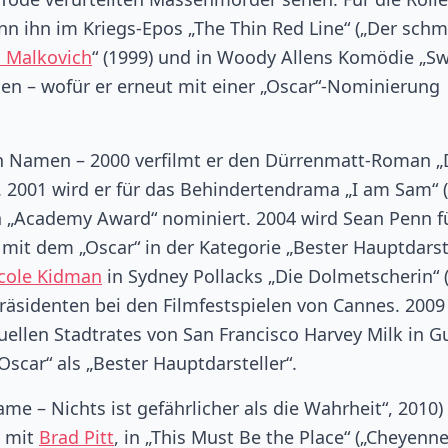
nn ihn im Kriegs-Epos „The Thin Red Line“ („Der schm
 Malkovich
“ (1999) und in Woody Allens Komödie „S
en – wofür er erneut mit einer „Oscar“-Nominierung
en Namen – 2000 verfilmt er den Dürrenmatt-Roman „
. 2001 wird er für das Behindertendrama „I am Sam“ (
en „Academy Award“ nominiert. 2004 wird Sean Penn f
 mit dem „Oscar“ in der Kategorie „Bester Hauptdarst
cole Kidman
in Sydney Pollacks „Die Dolmetscherin“ 
räsidenten bei den Filmfestspielen von Cannes. 2009
uellen Stadtrates von San Francisco Harvey Milk in G
Oscar“ als „Bester Hauptdarsteller“.
ame – Nichts ist gefährlicher als die Wahrheit“, 2010)
) mit
Brad Pitt
, in „This Must Be the Place“ („Cheyenne