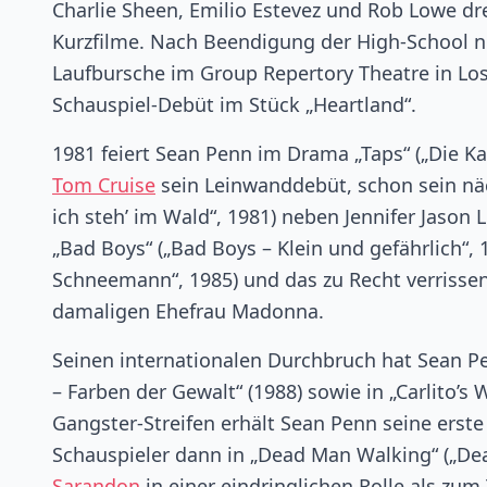
Charlie Sheen, Emilio Estevez und Rob Lowe dre
Kurzfilme. Nach Beendigung der High-School n
Laufbursche im Group Repertory Theatre in Lo
Schauspiel-Debüt im Stück „Heartland“.
1981 feiert Sean Penn im Drama „Taps“ („Die 
Tom Cruise
sein Leinwanddebüt, schon sein näc
ich steh’ im Wald“, 1981) neben Jennifer Jason
„Bad Boys“ („Bad Boys – Klein und gefährlich“,
Schneemann“, 1985) und das zu Recht verrissen
damaligen Ehefrau Madonna.
Seinen internationalen Durchbruch hat Sean Pen
– Farben der Gewalt“ (1988) sowie in „Carlito’s
Gangster-Streifen erhält Sean Penn seine ers
Schauspieler dann in „Dead Man Walking“ („De
Sarandon
in einer eindringlichen Rolle als zum