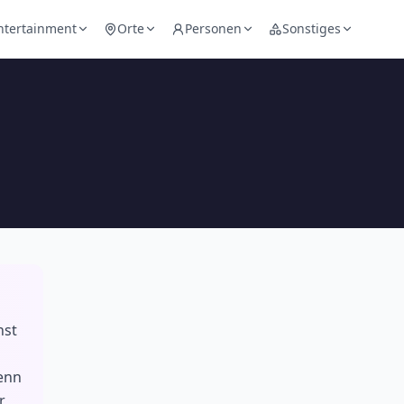
ntertainment
Orte
Personen
Sonstiges
nst
Penn
r