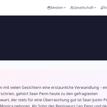
Medien
Gesellschaft
E
n mit vielen Gesichtern eine erstaunliche Verwandlung – ei
rschrien, gehört Sean Penn heute zu den gefragtesten
art, der stets für eine Überraschung gut ist Sean Justin 
a Monica geboren. Als Sohn des Regisseurs Leo Penn und de