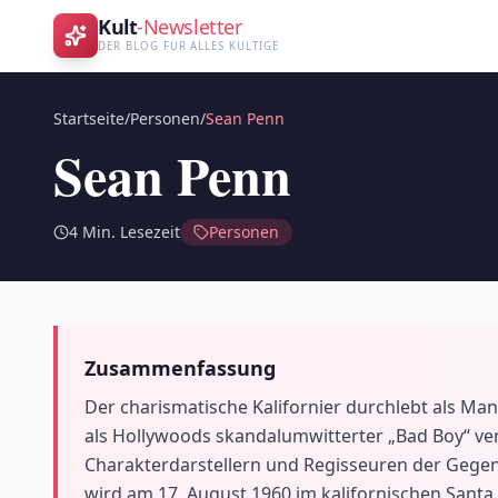
Kult
-Newsletter
DER BLOG FÜR ALLES KULTIGE
Startseite
/
Personen
/
Sean Penn
Sean Penn
4
Min. Lesezeit
Personen
Zusammenfassung
Der charismatische Kalifornier durchlebt als Man
als Hollywoods skandalumwitterter „Bad Boy“ ve
Charakterdarstellern und Regisseuren der Gegenw
wird am 17. August 1960 im kalifornischen Sant