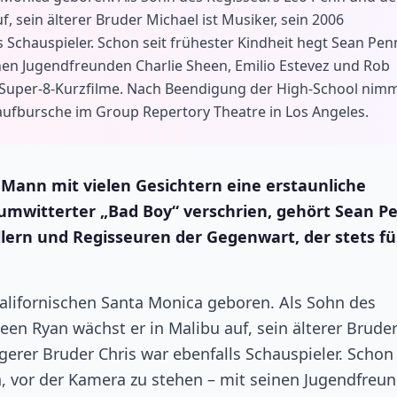
f, sein älterer Bruder Michael ist Musiker, sein 2006
 Schauspieler. Schon seit frühester Kindheit hegt Sean Pen
nen Jugendfreunden Charlie Sheen, Emilio Estevez und Rob
e Super-8-Kurzfilme. Nach Beendigung der High-School nim
Laufbursche im Group Repertory Theatre in Los Angeles.
s Mann mit vielen Gesichtern eine erstaunliche
umwitterter „Bad Boy“ verschrien, gehört Sean P
lern und Regisseuren der Gegenwart, der stets fü
alifornischen Santa Monica geboren. Als Sohn des
een Ryan wächst er in Malibu auf, sein älterer Brude
gerer Bruder Chris war ebenfalls Schauspieler. Schon 
, vor der Kamera zu stehen – mit seinen Jugendfreu