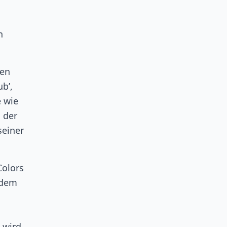
n
ten
b’,
e wie
 der
seiner
Colors
 dem
 wird