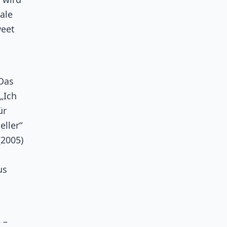
ale
weet
Das
„Ich
ür
eller“
(2005)
us
 –