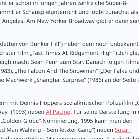
ht er schon in jungen Jahren zahlreiche Super-8-
immt er Schauspielunterricht und jobbt zunächst als
s Angeles. Am New Yorker Broadway gibt er dann sei
Kadetten von Bunker Hill“) neben dem noch unbekann
hster Film „Fast Times At Ridgemont High“ („Ich glau
 Leigh macht Sean Penn zum Star. Danach folgen Film
 1983), „The Falcon And The Snowman“ („Der Falke und
e Machwerk „Shanghai Surprise“ (1986) an der Seite 
n mit Dennis Hoppers sozialkritischen Polizeifilm „
 Way“ (1993) neben
Al Pacino
. Für seine Darstellung in
te „Golden-Globe“-Nominierung. 1995 kann man den
ad Man Walking – Sein letzter Gang“) neben
Susan
 Tode verurteilten Massenmörder sehen. Für die Rolle