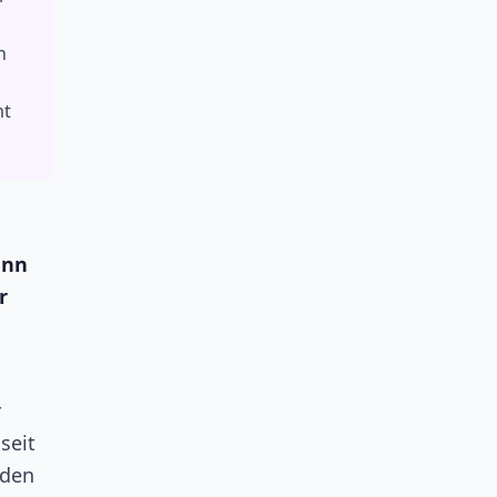
n
mt
enn
r
r
seit
nden