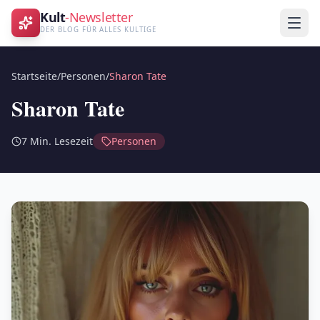
Kult
-Newsletter
DER BLOG FÜR ALLES KULTIGE
Startseite
/
Personen
/
Sharon Tate
Sharon Tate
7
Min. Lesezeit
Personen