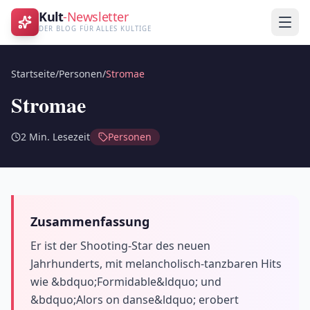
Kult
-Newsletter
DER BLOG FÜR ALLES KULTIGE
Startseite
/
Personen
/
Stromae
Stromae
2
Min. Lesezeit
Personen
Zusammenfassung
Er ist der Shooting-Star des neuen
Jahrhunderts, mit melancholisch-tanzbaren Hits
wie &bdquo;Formidable&ldquo; und
&bdquo;Alors on danse&ldquo; erobert