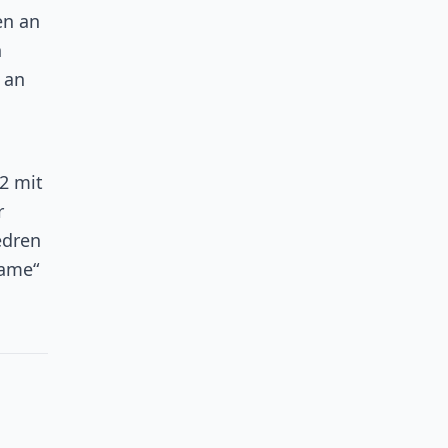
en an
h
 an
02 mit
r
edren
Fame“