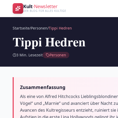
Kult
-Newsletter
DER BLOG FÜR ALLES KULTIGE
Startseite
/
Personen
/
Tippi Hedren
Tippi Hedren
3
Min. Lesezeit
Personen
Zusammenfassung
Als eine von Alfred Hitchcocks Lieblingsblondinen
Vögel“ und „Marnie“ und avanciert über Nacht zu
Avancen des Kultregisseurs entzieht, ruiniert sie 
Aufstieg in die erste Liga Hollywoods gelingt ihr