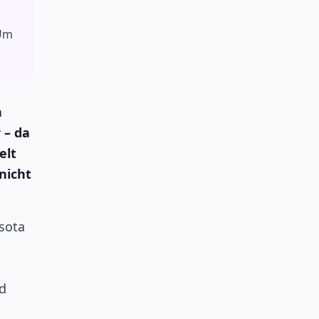
 Um
n
 – da
elt
nicht
sota
nd