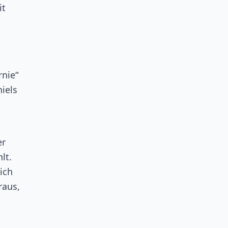
it
nie“
niels
er
lt.
ich
raus,