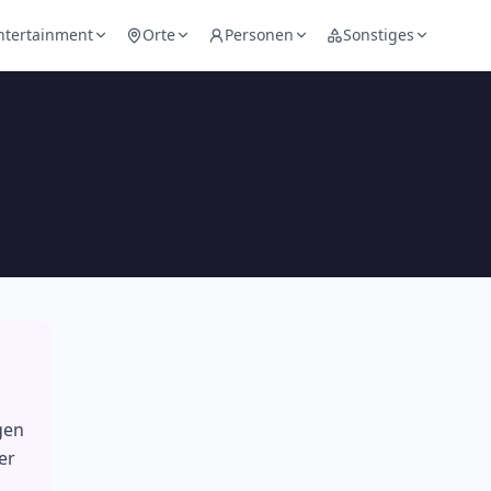
ntertainment
Orte
Personen
Sonstiges
gen
er