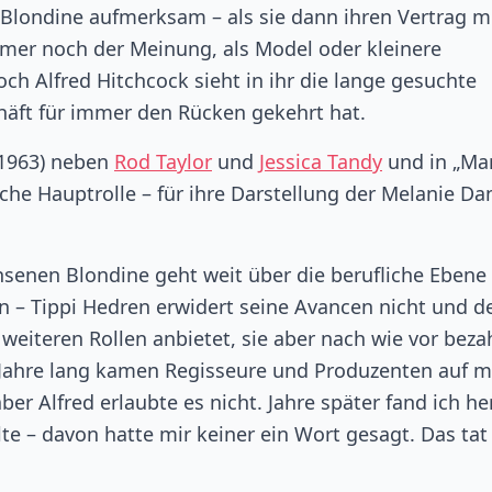
 Blondine aufmerksam – als sie dann ihren Vertrag m
mmer noch der Meinung, als Model oder kleinere
ch Alfred Hitchcock sieht in ihr die lange gesuchte
häft für immer den Rücken gekehrt hat.
, 1963) neben
Rod Taylor
und
Jessica Tandy
und in „Mar
che Hauptrolle – für ihre Darstellung der Melanie Da
senen Blondine geht weit über die berufliche Ebene
rin – Tippi Hedren erwidert seine Avancen nicht und d
 weiteren Rollen anbietet, sie aber nach wie vor bezah
le Jahre lang kamen Regisseure und Produzenten auf m
aber Alfred erlaubte es nicht. Jahre später fand ich he
te – davon hatte mir keiner ein Wort gesagt. Das tat