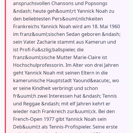
anspruchsvollen Chansons und Popsongs
&ndash; heute geh&ouml;rt Yannick Noah zu
den beliebtesten Pers&ouml;nlichkeiten
Frankreichs Yannick Noah wird am 18. Mai 1960
im franz&ouml;sischen Sedan geboren &ndash;
sein Vater Zacharie stammt aus Kamerun und
ist Profi-Fu&szlig;ballspieler, die
franz&ouml;sische Mutter Marie-Claire ist
Hochschulprofessorin. Im Alter von drei Jahren
geht Yannick Noah mit seinen Eltern in die
kamerunische Hauptstadt Yaound&eacute;, wo
er seine Kindheit verbringt und schon
fr&uuml;h zwei Interessen hat &ndash; Tennis
und Reggae &ndash; mit elf Jahren kehrt er
wieder nach Frankreich zur&uuml;ck. Bei den
French-Open 1977 gibt Yannick Noah sein
Deb&uuml;t als Tennis-Profispieler. Seine erste