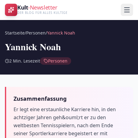
Kult
-Newsletter
DER BLOG FÜR ALLES KULTIGE
Startseite
/
Personen
/
Yannick Noah
Yannick Noah
2
Min. Lesezeit
Personen
Zusammenfassung
Er legt eine erstaunliche Karriere hin, in den
achtziger Jahren geh&ouml;rt er zu den
weltbesten Tennisspielern, nach dem Ende
seiner Sportlerkarriere begeistert er mit