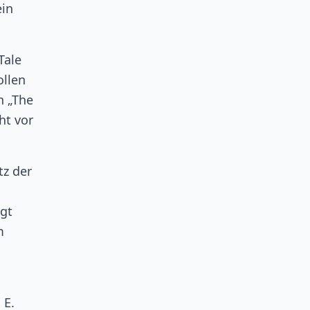
ein
Tale
ollen
n „The
ht vor
tz der
lgt
m
 E.