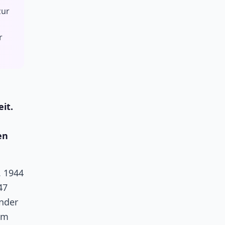
zur
r
it.
en
. 1944
47
ander
am