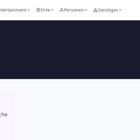
ntertainment
Orte
Personen
Sonstiges
iche