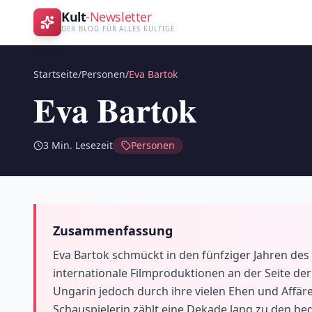
Kult
-Newsletter
DER BLOG FÜR ALLES KULTIGE
Startseite
/
Personen
/
Eva Bartok
Eva Bartok
3
Min. Lesezeit
Personen
Zusammenfassung
Eva Bartok schmückt in den fünfziger Jahren des
internationale Filmproduktionen an der Seite der 
Ungarin jedoch durch ihre vielen Ehen und Affär
Schauspielerin zählt eine Dekade lang zu den be