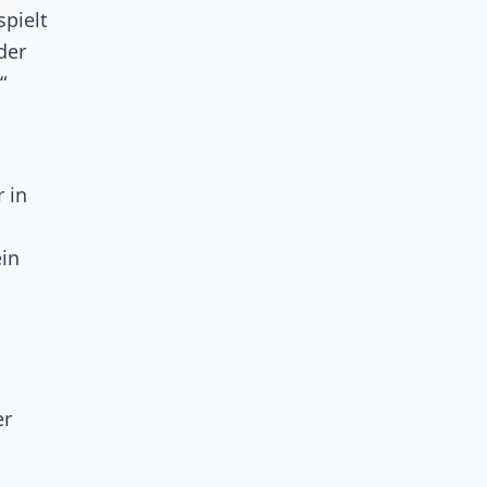
spielt
 der
“
 in
ein
er