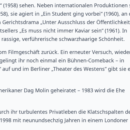
“ (1958) sehen. Neben internationalen Produktionen 
958), sie agiert in „Ein Student ging vorbei“ (1960), an
 Gerichtsdrama „Unter Ausschluss der Öffentlichkeit
sellers „Es muss nicht immer Kaviar sein“ (1961). In
 rassige, verführerische schwarzhaarige Schönheit.
vom Filmgeschäft zurück. Ein erneuter Versuch, wieder
5 gelingt ihr noch einmal ein Bühnen-Comeback – in
 auf und im Berliner „Theater des Westens“ gibt sie 
merikaner Dag Molin geheiratet – 1983 wird die Ehe
urch ihr turbulentes Privatleben die Klatschspalten d
st 1998 mit neunundsechzig Jahren in einem Londoner