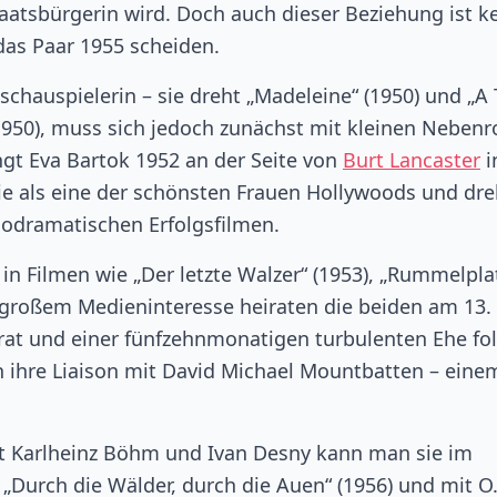
aatsbürgerin wird. Doch auch dieser Beziehung ist k
 das Paar 1955 scheiden.
schauspielerin – sie dreht „Madeleine“ (1950) und „A 
1950), muss sich jedoch zunächst mit kleinen Nebenr
gt Eva Bartok 1952 an der Seite von
Burt Lancaster
i
 sie als eine der schönsten Frauen Hollywoods und dre
lodramatischen Erfolgsfilmen.
 in Filmen wie „Der letzte Walzer“ (1953), „Rummelpla
r großem Medieninteresse heiraten die beiden am 13.
rat und einer fünfzehnmonatigen turbulenten Ehe fo
h ihre Liaison mit David Michael Mountbatten – eine
mit Karlheinz Böhm und Ivan Desny kann man sie im
„Durch die Wälder, durch die Auen“ (1956) und mit O.