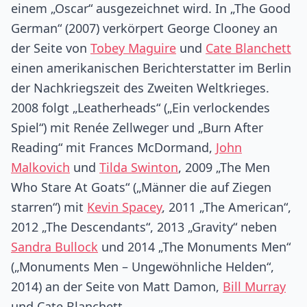
einem „Oscar“ ausgezeichnet wird. In „The Good
German“ (2007) verkörpert George Clooney an
der Seite von
Tobey Maguire
und
Cate Blanchett
einen amerikanischen Berichterstatter im Berlin
der Nachkriegszeit des Zweiten Weltkrieges.
2008 folgt „Leatherheads“ („Ein verlockendes
Spiel“) mit Renée Zellweger und „Burn After
Reading“ mit Frances McDormand,
John
Malkovich
und
Tilda Swinton
, 2009 „The Men
Who Stare At Goats“ („Männer die auf Ziegen
starren“) mit
Kevin Spacey
, 2011 „The American“,
2012 „The Descendants“, 2013 „Gravity“ neben
Sandra Bullock
und 2014 „The Monuments Men“
(„Monuments Men – Ungewöhnliche Helden“,
2014) an der Seite von Matt Damon,
Bill Murray
und Cate Blanchett.