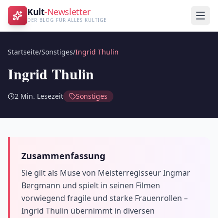
Kult
-Newsletter
DER BLOG FÜR ALLES KULTIGE
Startseite
/
Sonstiges
/
Ingrid Thulin
Ingrid Thulin
2
Min. Lesezeit
Sonstiges
Zusammenfassung
Sie gilt als Muse von Meisterregisseur Ingmar
Bergmann und spielt in seinen Filmen
vorwiegend fragile und starke Frauenrollen –
Ingrid Thulin übernimmt in diversen