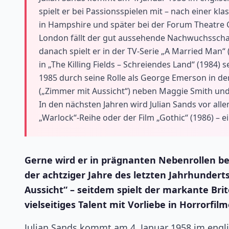
spielt er bei Passionsspielen mit – nach einer 
in Hampshire und später bei der Forum Theatre
London fällt der gut aussehende Nachwuchsschaus
danach spielt er in der TV-Serie „A Married Man“
in „The Killing Fields – Schreiendes Land“ (1984)
1985 durch seine Rolle als George Emerson in de
(„Zimmer mit Aussicht“) neben Maggie Smith und
In den nächsten Jahren wird Julian Sands vor alle
„Warlock“-Reihe oder der Film „Gothic“ (1986) – 
Gerne wird er in prägnanten Nebenrollen be
der achtziger Jahre des letzten Jahrhunder
Aussicht“ – seitdem spielt der markante Brit
vielseitiges Talent mit Vorliebe in Horrorfil
Julian Sands kommt am 4. Januar 1958 im engli