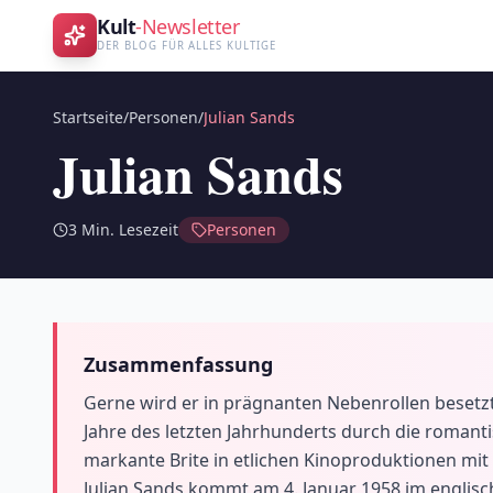
Kult
-Newsletter
DER BLOG FÜR ALLES KULTIGE
Startseite
/
Personen
/
Julian Sands
Julian Sands
3
Min. Lesezeit
Personen
Zusammenfassung
Gerne wird er in prägnanten Nebenrollen besetzt,
Jahre des letzten Jahrhunderts durch die romant
markante Brite in etlichen Kinoproduktionen mit u
Julian Sands kommt am 4. Januar 1958 im englisch