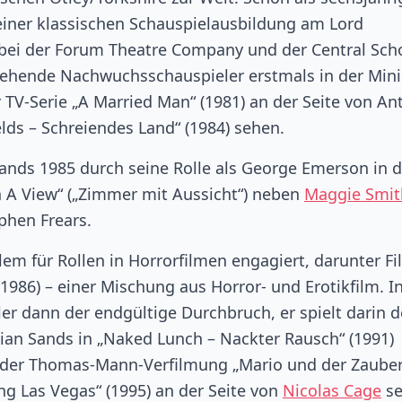
 einer klassischen Schauspielausbildung am Lord
bei der Forum Theatre Company und der Central Scho
sehende Nachwuchsschauspieler erstmals in der Mini
er TV-Serie „A Married Man“ (1981) an der Seite von A
elds – Schreiendes Land“ (1984) sehen.
Sands 1985 durch seine Rolle als George Emerson in d
 A View“ („Zimmer mit Aussicht“) neben
Maggie Smit
phen Frears.
lem für Rollen in Horrorfilmen engagiert, darunter F
(1986) – einer Mischung aus Horror- und Erotikfilm. I
er dann der endgültige Durchbruch, er spielt darin 
ian Sands in „Naked Lunch – Nackter Rausch“ (1991)
in der Thomas-Mann-Verfilmung „Mario und der Zauber
ng Las Vegas“ (1995) an der Seite von
Nicolas Cage
se