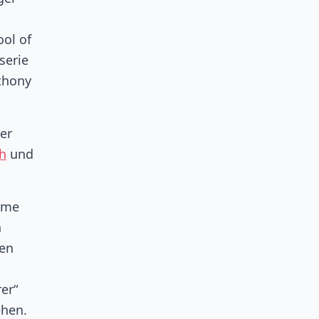
ol of
serie
nthony
er
h
und
ilme
n
den
er“
hen.