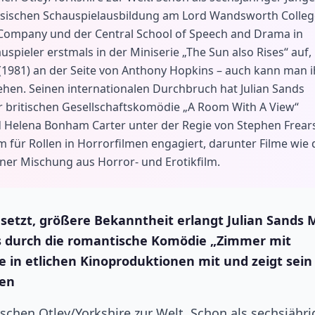
klassischen Schauspielausbildung am Lord Wandsworth Colle
 Company und der Central School of Speech and Drama in
pieler erstmals in der Miniserie „The Sun also Rises“ auf,
 (1981) an der Seite von Anthony Hopkins – auch kann man 
 sehen. Seinen internationalen Durchbruch hat Julian Sands
r britischen Gesellschaftskomödie „A Room With A View“
 Helena Bonham Carter unter der Regie von Stephen Frears
m für Rollen in Horrorfilmen engagiert, darunter Filme wie 
einer Mischung aus Horror- und Erotikfilm.
setzt, größere Bekanntheit erlangt Julian Sands 
ts durch die romantische Komödie „Zimmer mit
e in etlichen Kinoproduktionen mit und zeigt sein
men
schen Otley/Yorkshire zur Welt. Schon als sechsjähri