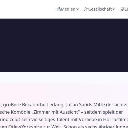
Medien
Gesellschaft
E
 größere Bekanntheit erlangt Julian Sands Mitte der achtz
ische Komödie „Zimmer mit Aussicht“ – seitdem spielt der
nd zeigt sein vielseitiges Talent mit Vorliebe in Horrorfilm
en Otley/Yorkshire zur Welt. Schon als sechsjähriger Junge