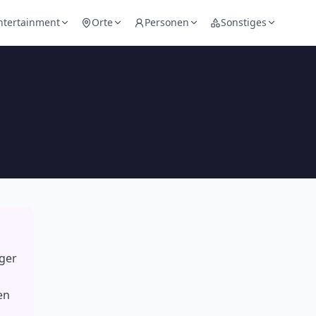
ntertainment
Orte
Personen
Sonstiges
iger
en