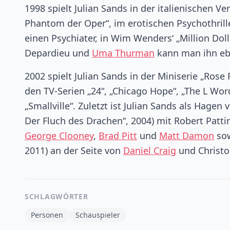
1998 spielt Julian Sands in der italienischen V
Phantom der Oper“, im erotischen Psychothriller
einen Psychiater, in Wim Wenders‘ „Million Doll
Depardieu und
Uma Thurman
kann man ihn ebe
2002 spielt Julian Sands in der Miniserie „Ros
den TV-Serien „24“, „Chicago Hope“, „The L Wor
„Smallville“. Zuletzt ist Julian Sands als Hagen
Der Fluch des Drachen“, 2004) mit Robert Pattin
George Clooney
,
Brad Pitt
und
Matt Damon
sow
2011) an der Seite von
Daniel Craig
und Christo
SCHLAGWÖRTER
Personen
Schauspieler