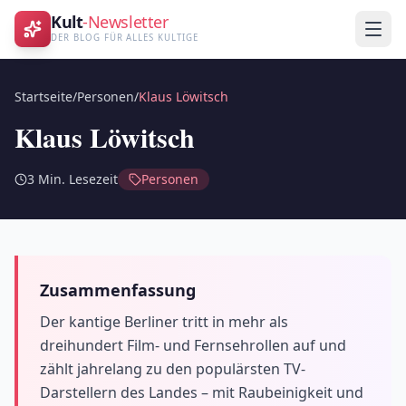
Kult
-Newsletter
DER BLOG FÜR ALLES KULTIGE
Startseite
/
Personen
/
Klaus Löwitsch
Klaus Löwitsch
3
Min. Lesezeit
Personen
Zusammenfassung
Der kantige Berliner tritt in mehr als
dreihundert Film- und Fernsehrollen auf und
zählt jahrelang zu den populärsten TV-
Darstellern des Landes – mit Raubeinigkeit und