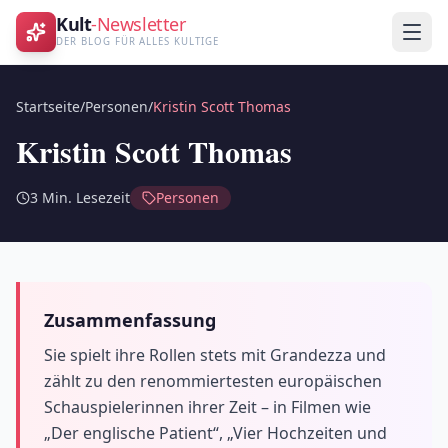
Kult
-Newsletter
DER BLOG FÜR ALLES KULTIGE
Startseite
/
Personen
/
Kristin Scott Thomas
Kristin Scott Thomas
3
Min. Lesezeit
Personen
Zusammenfassung
Sie spielt ihre Rollen stets mit Grandezza und
zählt zu den renommiertesten europäischen
Schauspielerinnen ihrer Zeit – in Filmen wie
„Der englische Patient“, „Vier Hochzeiten und