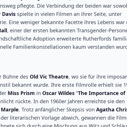
sweg pflegte. Die Verbindung der beiden war sowo
r Davis
spielte in vielen Filmen an ihrer Seite, unter
rie. Eine weniger bekannte Facette ihres Lebens war 
all
, einer der ersten bekannten Transgender-Person
ndschaftliche Adoption erweiterte Rutherfords famil
ionelle Familienkonstellationen kaum verstanden wur
er Bühne des
Old Vic Theatre
, wo sie für ihre imposa
il bekannt wurde. Ihre erste Filmrolle erhielt sie 1
 der
Miss Prism
in
Oscar Wildes
"
The Importance of
nlicht rückte. In den 1960er Jahren erreichte sie den
 Marple
. Trotz anfänglicher Skepsis von
Agatha Chri
n der literarischen Vorlage abwich, gewannen die Film
ichnete sich durch eine Mischung aus Witz und Schlä