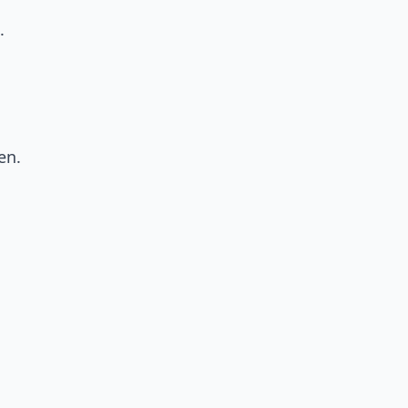
.
en.