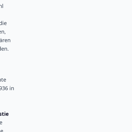
hl
die
en,
iären
den.
nte
936 in
stie
e
ue