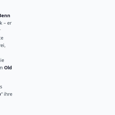
 Benn
k – er
r
te
ei,
ie
am
Old
es
e
“ ihre