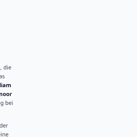
, die
as
liam
moor
g bei
der
eine