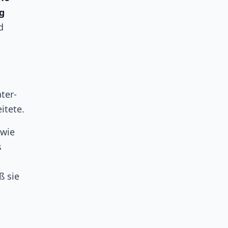
g
d
ter-
itete.
 wie
s
ß sie