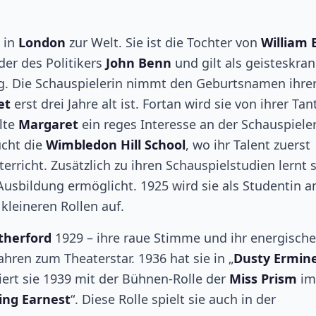
 in
London
zur Welt. Sie ist die Tochter von
William
uder des Politikers
John Benn
und gilt als geisteskran
ng. Die Schauspielerin nimmt den Geburtsnamen ihre
et
erst drei Jahre alt ist. Fortan wird sie von ihrer Tan
lte
Margaret
ein reges Interesse an der Schauspieler
ucht die
Wimbledon Hill School
, wo ihr Talent zuerst
erricht. Zusätzlich zu ihren Schauspielstudien lernt s
Ausbildung ermöglicht. 1925 wird sie als Studentin 
kleineren Rollen auf.
therford
1929 – ihre raue Stimme und ihr energisch
hren zum Theaterstar. 1936 hat sie in „
Dusty Ermin
iert sie 1939 mit der Bühnen-Rolle der
Miss Prism
im
ing Earnest
“. Diese Rolle spielt sie auch in der