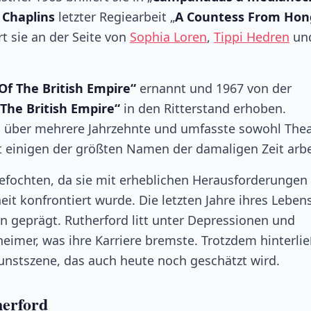
 Chaplins
letzter Regiearbeit „
A Countess From Hon
ert sie an der Seite von
Sophia Loren
,
Tippi Hedren
un
 Of The British Empire“
ernannt und 1967 von der
The British Empire“
in den Ritterstand erhoben.
ch über mehrere Jahrzehnte und umfasste sowohl Thea
it einigen der größten Namen der damaligen Zeit arbe
efochten, da sie mit erheblichen Herausforderungen
t konfrontiert wurde. Die letzten Jahre ihres Leben
 geprägt. Rutherford litt unter Depressionen und
imer, was ihre Karriere bremste. Trotzdem hinterlie
Kunstszene, das auch heute noch geschätzt wird.
erford