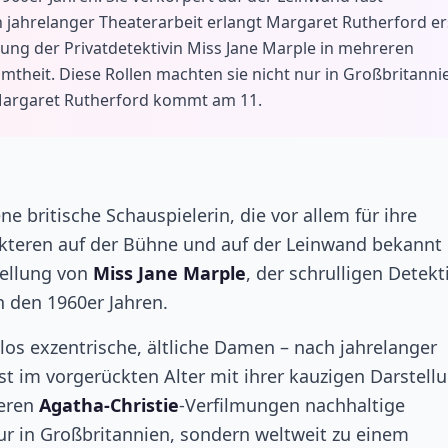
 jahrelanger Theaterarbeit erlangt Margaret Rutherford er
lung der Privatdetektivin Miss Jane Marple in mehreren
theit. Diese Rollen machten sie nicht nur in Großbritanni
Margaret Rutherford kommt am 11.
 britische Schauspielerin, die vor allem für ihre
kteren auf der Bühne und auf der Leinwand bekannt i
tellung von
Miss Jane Marple
, der schrulligen Detekt
n den 1960er Jahren.
los exzentrische, ältliche Damen – nach jahrelanger
st im vorgerückten Alter mit ihrer kauzigen Darstell
eren
Agatha-Christie
-Verfilmungen nachhaltige
ur in Großbritannien, sondern weltweit zu einem