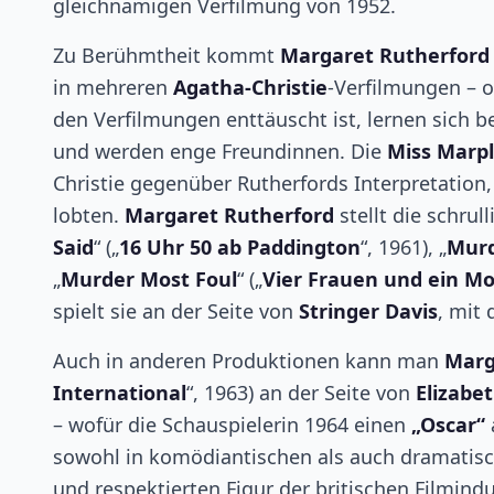
gleichnamigen Verfilmung von 1952.
Zu Berühmtheit kommt
Margaret Rutherford
in mehreren
Agatha-Christie
-Verfilmungen – 
den Verfilmungen enttäuscht ist, lernen sich
und werden enge Freundinnen. Die
Miss Marp
Christie gegenüber Rutherfords Interpretatio
lobten.
Margaret Rutherford
stellt die schrul
Said
“ („
16 Uhr 50 ab Paddington
“, 1961), „
Murd
„
Murder Most Foul
“ („
Vier Frauen und ein M
spielt sie an der Seite von
Stringer Davis
, mit 
Auch in anderen Produktionen kann man
Marg
International
“, 1963) an der Seite von
Elizabet
– wofür die Schauspielerin 1964 einen
„Oscar“
sowohl in komödiantischen als auch dramatische
und respektierten Figur der britischen Filmindust