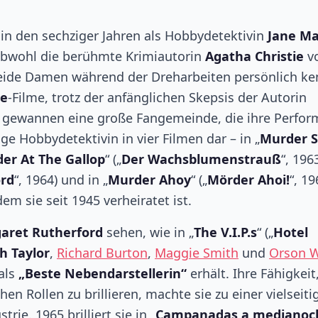
in den sechziger Jahren als Hobbydetektivin
Jane Ma
obwohl die berühmte Krimiautorin
Agatha Christie
v
 beide Damen während der Dreharbeiten persönlich k
le
-Filme, trotz der anfänglichen Skepsis der Autorin
n, gewannen eine große Fangemeinde, die ihre Perfo
lige Hobbydetektivin in vier Filmen dar – in „
Murder 
er At The Gallop
“ („
Der Wachsblumenstrauß
“, 1963
ord
“, 1964) und in „
Murder Ahoy
“ („
Mörder Ahoi!
“, 19
dem sie seit 1945 verheiratet ist.
aret Rutherford
sehen, wie in „
The V.I.P.s
“ („
Hotel
h Taylor
,
Richard Burton
,
Maggie Smith
und
Orson W
als
„Beste Nebendarstellerin“
erhält. Ihre Fähigkeit
n Rollen zu brillieren, machte sie zu einer vielseiti
rie. 1965 brilliert sie in „
Campanadas a medianoc