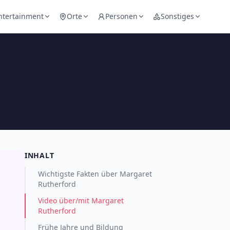
ntertainment
Orte
Personen
Sonstiges
INHALT
Wichtigste Fakten über Margaret
Rutherford
Video über/mit Margaret
Rutherford
Frühe Jahre und Bildung