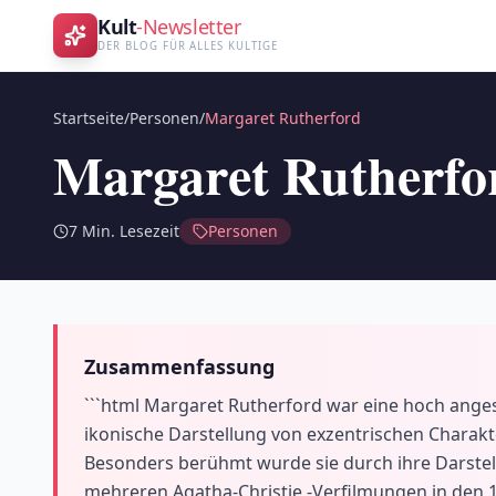
Kult
-Newsletter
DER BLOG FÜR ALLES KULTIGE
Startseite
/
Personen
/
Margaret Rutherford
Margaret Rutherfo
7
Min. Lesezeit
Personen
Zusammenfassung
```html Margaret Rutherford war eine hoch angese
ikonische Darstellung von exzentrischen Charakt
Besonders berühmt wurde sie durch ihre Darstell
mehreren Agatha-Christie -Verfilmungen in den 1