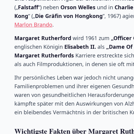
(„
Falstaff
“) neben
Orson Welles
und in
Charlie
Kong
“ („
Die Gräfin von Hongkong
“, 1967) agi
Marlon Brando
.
Margaret Rutherford
wird 1961 zum
„Officer
englischen Königin
Elisabeth II.
als
„Dame Of 
Margaret Rutherfords
Karriere erstreckte si
als auch Filmproduktionen, in denen sie oft m
Ihr persönliches Leben war jedoch nicht unang
Familienproblemen und ihrer eigenen Gesundhei
waren von gesundheitlichen Herausforderungen
kämpfte später mit den Auswirkungen von Alzhe
ein bleibendes Vermächtnis in der britischen 
Wichtigste Fakten über
Margaret Ruth