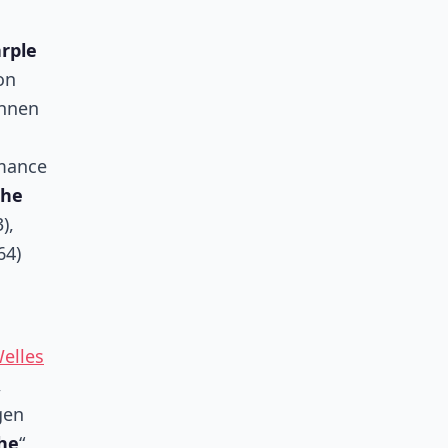
rple
on
ennen
rmance
She
),
64)
elles
,
gen
he
“