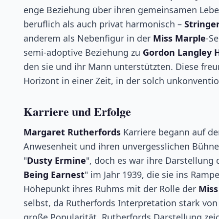
enge Beziehung über ihren gemeinsamen Leben
beruflich als auch privat harmonisch –
Stringe
anderem als Nebenfigur in der
Miss Marple
-Se
semi-adoptive Beziehung zu
Gordon Langley H
den sie und ihr Mann unterstützten. Diese freu
Horizont in einer Zeit, in der solch unkonvent
Karriere und Erfolge
Margaret Rutherfords
Karriere begann auf d
Anwesenheit und ihren unvergesslichen Bühnenst
"
Dusty Ermine
", doch es war ihre Darstellung
Being Earnest
" im Jahr 1939, die sie ins Rampe
Höhepunkt ihres Ruhms mit der Rolle der
Miss
selbst, da Rutherfords Interpretation stark vo
große Popularität. Rutherfords Darstellung ze