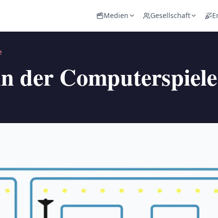
Medien
Gesellschaft
E
e
nn der Computerspiele