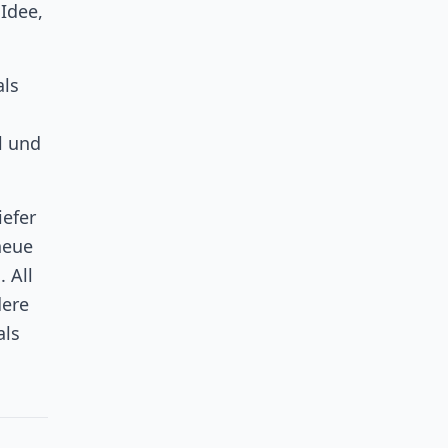
 Idee,
als
l und
iefer
neue
 All
dere
als