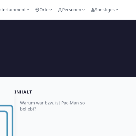
ntertainment
Orte
Personen
Sonstiges
INHALT
Warum war bzw. ist Pac-Man so
beliebt?