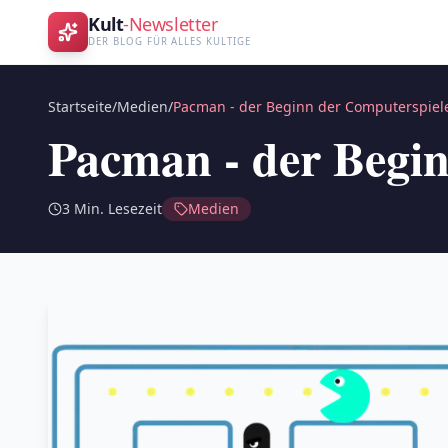
Kult
-Newsletter
DER BLOG FÜR ALLES KULTIGE
Startseite
/
Medien
/
Pacman - der Beginn der Computerspiel
Pacman - der Begi
3
Min. Lesezeit
Medien