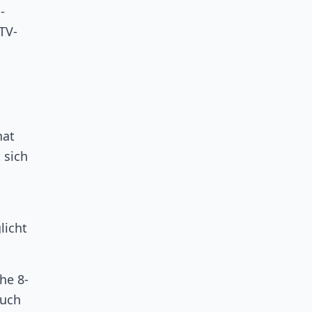
-
TV-
hat
 sich
licht
he 8-
auch