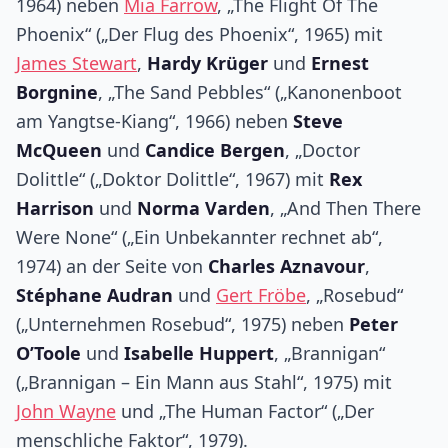
1964) neben
Mia Farrow
, „The Flight Of The
Phoenix“ („Der Flug des Phoenix“, 1965) mit
James Stewart
,
Hardy Krüger
und
Ernest
Borgnine
, „The Sand Pebbles“ („Kanonenboot
am Yangtse-Kiang“, 1966) neben
Steve
McQueen
und
Candice Bergen
, „Doctor
Dolittle“ („Doktor Dolittle“, 1967) mit
Rex
Harrison
und
Norma Varden
, „And Then There
Were None“ („Ein Unbekannter rechnet ab“,
1974) an der Seite von
Charles Aznavour
,
Stéphane Audran
und
Gert Fröbe
, „Rosebud“
(„Unternehmen Rosebud“, 1975) neben
Peter
O’Toole
und
Isabelle Huppert
, „Brannigan“
(„Brannigan – Ein Mann aus Stahl“, 1975) mit
John Wayne
und „The Human Factor“ („Der
menschliche Faktor“, 1979).