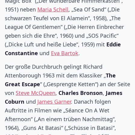
Magic Box“ („Der wunderbare Flimmerkasten“,
1951) neben
Maria Schell
, „Sea Of Sand“ („Die
schwarzen Teufel von El Alamein“, 1958), „The
League Of Gentlemen“ („Die Herren Einbrecher
geben sich die Ehre“, 1960) und „SOS Pacific“
(„Dicke Luft und heiße Liebe“, 1959) mit
Eddie
Constantine
und
Eva Bartok
.
Der große Durchbruch gelingt Richard
Attenborough 1963 mit dem Klassiker „
The
Great Escape
“ („Gesprengte Ketten“) an der Seite
von
Steve McQueen
,
Charles Bronson
,
James
Coburn
und
James Garner
. Danach folgen
Auftritte in Filmen wie „Séance On A Wet
Afternoon“ („An einem trüben Nachmittag“,
1964), „Guns At Batasi“ („Schüsse in Batasi“,