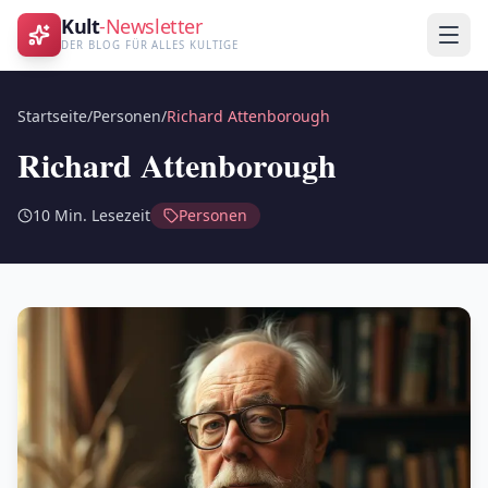
Kult
-Newsletter
DER BLOG FÜR ALLES KULTIGE
Startseite
/
Personen
/
Richard Attenborough
Richard Attenborough
10
Min. Lesezeit
Personen