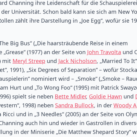
d Channing ihre Leidenschaft für die Schauspielere
 der Universität. Schon bald kann sie sich am New Y
ollen zählt ihre Darstellung in „Joe Egg“, wofür sie 1
The Big Bus“ („Die haarsträubende Reise in einem
e „Grease“ (1977) an der Seite von
John Travolta
und O
) mit
Meryl Streep
und
Jack Nicholson
, „Married To It“
t“, 1991), „Six Degrees of Separation“ – wofür Stock
hauspielerin“ nominiert wird – „Smoke“ („Smoke – Rau
liam Hurt und „To Wong Foo“ (1995) mit Patrick Swayze
1996) spielt sie neben
Bette Midler
,
Goldie Hawn
und
hwestern“, 1998) neben
Sandra Bullock
, in der
Woody A
 Ricci und in „3 Needles“ (2005) an der Seite von Oly
Channing auch hin und wieder in Gastrollen in diver
llung in der Miniserie „Die Matthew Shepard Story“ w