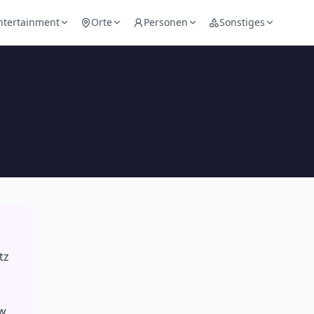
ntertainment
Orte
Personen
Sonstiges
tz
ew