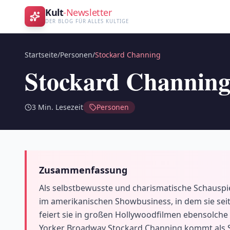
Kult
-Newsletter
DER BLOG FÜR ALLES KULTIGE
Startseite
/
Personen
/
Stockard Channing
Stockard Channin
3
Min. Lesezeit
Personen
Zusammenfassung
Als selbstbewusste und charismatische Schauspiel
im amerikanischen Showbusiness, in dem sie seit 
feiert sie in großen Hollywoodfilmen ebensolch
Yorker Broadway Stockard Channing kommt als S