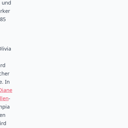
i und
orker
985
livia
ard
cher
. In
Diane
llen
-
mpia
sen
ird