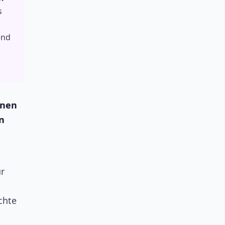
s
end
inen
in
r
s
chte