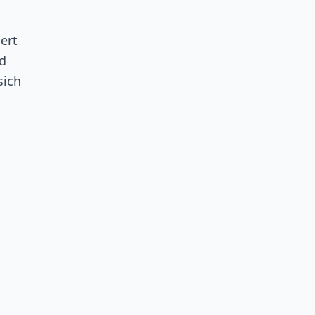
ert
d
sich