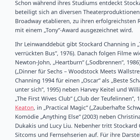
Schon während ihres Studiums entdeckt Stockar
beteiligt sich an diversen Theaterproduktionen
Broadway etablieren, zu ihren erfolgreichsten R
mit einem „Tony“-Award ausgezeichnet wird.
Ihr Leinwanddebüt gibt Stockard Channing in „
verrückten Bus“, 1976). Danach folgen Filme wi
Newton-John, „Heartburn“ („Sodbrennen“, 1986
(„Dinner für Sechs – Woodstock Meets Wallstree
Channing 1994 für einen „Oscar“ als „Beste Sc
unter sich“, 1995) neben Harvey Keitel und Wil
„The First Wives Club“ („Club der Teufelinnen“, 
Keaton
, in „Practical Magic“ („Zauberhafte Sc
Komödie „Anything Else“ (2003) neben Christina
Dukakis und Lucy Liu. Nebenher tritt Stockard 
Sitcoms und Fernsehserien auf. Für ihre Darste