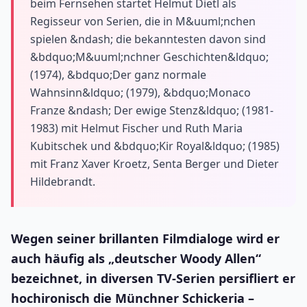
beim Fernsehen startet Helmut Dietl als
Regisseur von Serien, die in M&uuml;nchen
spielen &ndash; die bekanntesten davon sind
&bdquo;M&uuml;nchner Geschichten&ldquo;
(1974), &bdquo;Der ganz normale
Wahnsinn&ldquo; (1979), &bdquo;Monaco
Franze &ndash; Der ewige Stenz&ldquo; (1981-
1983) mit Helmut Fischer und Ruth Maria
Kubitschek und &bdquo;Kir Royal&ldquo; (1985)
mit Franz Xaver Kroetz, Senta Berger und Dieter
Hildebrandt.
Wegen seiner brillanten Filmdialoge wird er
auch häufig als „deutscher Woody Allen“
bezeichnet, in diversen TV-Serien persifliert er
hochironisch die Münchner Schickeria –