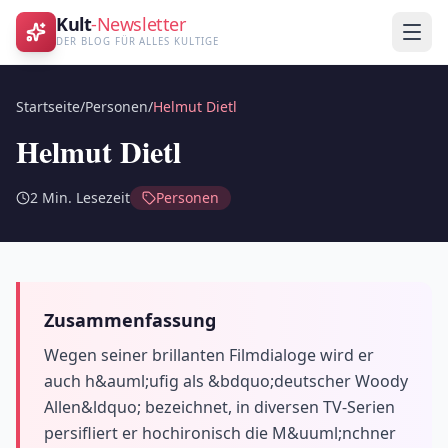
Kult
-Newsletter
DER BLOG FÜR ALLES KULTIGE
Startseite
/
Personen
/
Helmut Dietl
Helmut Dietl
2
Min. Lesezeit
Personen
Zusammenfassung
Wegen seiner brillanten Filmdialoge wird er
auch h&auml;ufig als &bdquo;deutscher Woody
Allen&ldquo; bezeichnet, in diversen TV-Serien
persifliert er hochironisch die M&uuml;nchner