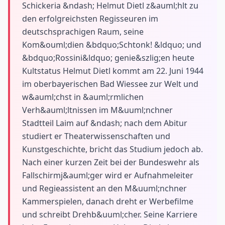
Schickeria &ndash; Helmut Dietl z&auml;hlt zu
den erfolgreichsten Regisseuren im
deutschsprachigen Raum, seine
Kom&ouml;dien &bdquo;Schtonk! &ldquo; und
&bdquo;Rossini&ldquo; genie&szlig;en heute
Kultstatus Helmut Dietl kommt am 22. Juni 1944
im oberbayerischen Bad Wiessee zur Welt und
w&auml;chst in &auml;rmlichen
Verh&auml;ltnissen im M&uuml;nchner
Stadtteil Laim auf &ndash; nach dem Abitur
studiert er Theaterwissenschaften und
Kunstgeschichte, bricht das Studium jedoch ab.
Nach einer kurzen Zeit bei der Bundeswehr als
Fallschirmj&auml;ger wird er Aufnahmeleiter
und Regieassistent an den M&uuml;nchner
Kammerspielen, danach dreht er Werbefilme
und schreibt Drehb&uuml;cher. Seine Karriere