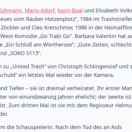
 Rühmann
,
Mario Adorf
,
Karin Baal
und Elisabeth Vol
Neues vom Räuber Hotzenplotz“, 1984 im Trashstreife
ie Zöckler und Cleo Kretschmer, 1988 in der Heimatfilm
t-West-Komödie „Go Trabi Go“. Barbara Valentin hat 
ie „Ein Schloß am Wörthersee“, „Gute Zeiten, schlech
“ und „SOKO 5113“.
n zu „United Trash“ von Christoph Schlingensief und 
schuld“ ein letztes Mal wieder vor der Kamera.
d Tiefen – sie ist dreimal verheiratet. Ihr erster Man
ter von einundzwanzig Jahren ehelicht; der zweite ist
ritt. Zum dritten Mal ist sie mit dem Regisseur Helmu
der.
 um die Schauspielerin. Nach dem Tod des an Aids