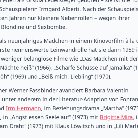
Wien als Ursula Ledersteger geboren – sie ist die To
Schauspielerin Irmgard Alberti. Nach der Schauspiel
en Jahren nur kleinere Nebenrollen – wegen ihrer
e Blondine und Sexbombe.
s als neunjähriges Mädchen in einem Kinovorfilm à la 
erste nennenswerte Leinwandrolle hat sie dann 1959 i
r weniger belanglose Filme wie „Das Mädchen mit de
 Nächte heiß“ (1966), „Scharfe Schüsse auf Jamaika“ (1
h“ (1969) und „Beiß mich, Liebling“ (1970).
er Werner Fassbinder avanciert Barbara Valentin
elt unter anderem in der Literatur-Adaption von Fonta
und
Irm Hermann
, im Beziehungsdrama „Martha“ (1973
in „Angst essen Seele auf“ (1973) mit
Brigitte Mira
, 
am Draht“ (1973) mit Klaus Löwitsch und in „Lili Marl