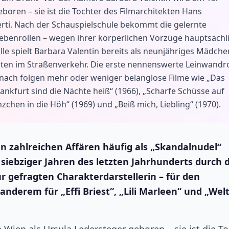
oren – sie ist die Tochter des Filmarchitekten Hans
erti. Nach der Schauspielschule bekommt die gelernte
Nebenrollen – wegen ihrer körperlichen Vorzüge hauptsächl
le spielt Barbara Valentin bereits als neunjähriges Mädche
alten im Straßenverkehr. Die erste nennenswerte Leinwandro
danach folgen mehr oder weniger belanglose Filme wie „Das
nkfurt sind die Nächte heiß“ (1966), „Scharfe Schüsse auf
chen in die Höh“ (1969) und „Beiß mich, Liebling“ (1970).
n zahlreichen Affären häufig als „Skandalnudel“
 siebziger Jahren des letzten Jahrhunderts durch d
 gefragten Charakterdarstellerin – für den
anderem für „Effi Briest“, „Lili Marleen“ und „Wel