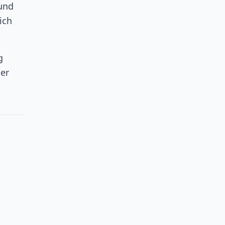
 und
ich
g
ner