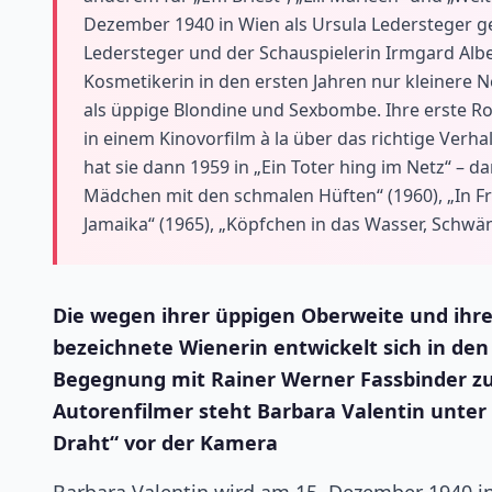
Dezember 1940 in Wien als Ursula Ledersteger geb
Ledersteger und der Schauspielerin Irmgard Alb
Kosmetikerin in den ersten Jahren nur kleinere 
als üppige Blondine und Sexbombe. Ihre erste Rol
in einem Kinovorfilm à la über das richtige Verh
hat sie dann 1959 in „Ein Toter hing im Netz“ – 
Mädchen mit den schmalen Hüften“ (1960), „In Fra
Jamaika“ (1965), „Köpfchen in das Wasser, Schwänz
Die wegen ihrer üppigen Oberweite und ihre
bezeichnete Wienerin entwickelt sich in den
Begegnung mit Rainer Werner Fassbinder zur
Autorenfilmer steht Barbara Valentin unter 
Draht“ vor der Kamera