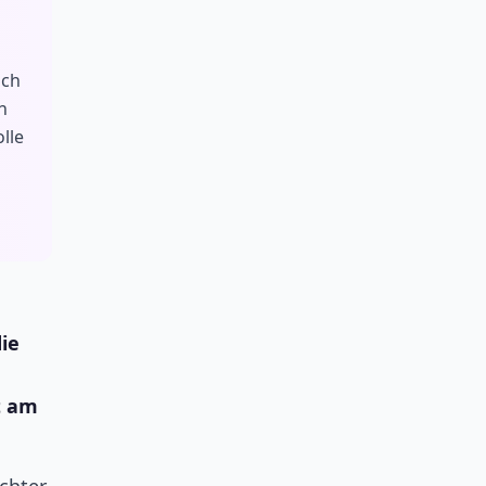
ich
n
lle
ie
t am