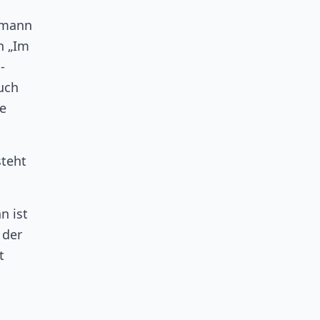
kmann
n „Im
-
auch
te
steht
n ist
 der
t