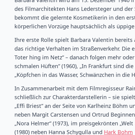
Barbara Valentin wird am 15. Dezember 1940 in 
des Filmarchitekten Hans Ledersteger und der 
bekommt die gelernte Kosmetikerin in den erst
körperlichen Vorzüge hauptsächlich als üppig
Ihre erste Rolle spielt Barbara Valentin bereit
das richtige Verhalten im Straßenverkehr. Die 
Toter hing im Netz“ – danach folgen mehr ode
schmalen Hüften“ (1960), „In Frankfurt sind die
„Köpfchen in das Wasser, Schwänzchen in die Hö
In Zusammenarbeit mit dem Filmregisseur Rain
schließlich zur Charakterdarstellerin – sie spi
„Effi Briest“ an der Seite von Karlheinz Böhm 
neben Margit Carstensen und Ortrud Beginnen, 
„Nora Helmer“ (1973), im preisgekrönten „Welt 
(1980) neben Hanna Schygulla und
Hark Bohm