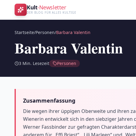
Kult
-Newsletter
DER BLOG FÜR ALLES KULTIGE
Startseite
/
Personen
/
Barbara Valentin
Barbara Valentin
3
Min. Lesezeit
Personen
Zusammenfassung
Die wegen ihrer üppigen Oberweite und ihren zah
Wienerin entwickelt sich in den siebziger Jahren
Werner Fassbinder zur gefragten Charakterdarste
anderem für „Effi Briest“, „Lili Marleen“ und „W