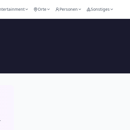
ntertainment
Orte
Personen
Sonstiges
r