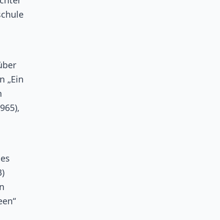
chter
schule
über
n „Ein
n
965),
nes
)
in
een“