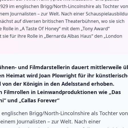
29 im englischen Brigg/North-Lincolnshire als Tochter vo
inem Journalisten – zur Welt. Nach einer Schauspielausbild
unächst auf diversen britischen Theaterbühnen, wo sie sich
e Rolle in „A Taste Of Honey“ mit dem „Tony Award“
t sie für ihre Rolle in „Bernarda Albas Haus“ den „London
ühnen- und Filmdarstellerin dauert mittlerweile ü
hen Heimat wird Joan Plowright für ihr künstlerisc
 von der Königin in den Adelsstand erhoben.
ch Filmrollen in Leinwandproduktionen wie „Das
i“ und „Callas Forever“
englischen Brigg/North-Lincolnshire als Tochter von
einem Journalisten – zur Welt. Nach einer