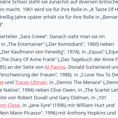
eatre School steht sie zunächst auf diversen britisch
 macht. 1961 wird sie für ihre Rolle in „A Taste Of 
ßig Jahre später erhält sie für ihre Rolle in „Berna
“.
erteiler „Sara Crewe“. Danach sieht man sie im
, in „The Entertainer“ („Der Komödiant“, 1960) neben
 („Der Kaufmann von Venedig“, 1974), in „Equus“ („Equ
n „The Diary Of Anne Frank“ („Das Tagebuch der Anne F
985) an der Seite von
Al Pacino
, Donald Sutherland un
erschwörung der Frauen“, 1988), in „I Love You To De
ne
und
Tracey Ullman
, in „Dennis The Menace“ („Denn
 Native“, 1994) neben Clive Owen, in „The Scarlet Let
eite von Robert Duvall und Gary Oldman, in „101
enn Close
, in „Jane Eyre“ (1996) mit William Hurt und
(„Mein Mann Picasso“, 1996) mit Anthony Hopkins und