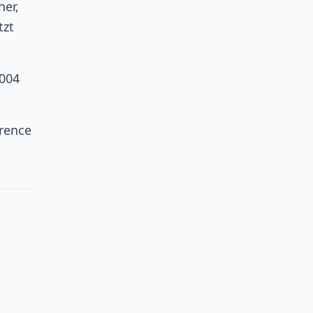
her,
tzt
2004
urence