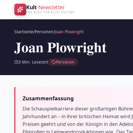
Kult
-Newsletter
DER BLOG FÜR ALLES KULTIGE
Startseite
/
Personen
/
Joan Plowright
Joan Plowright
3
Min. Lesezeit
Personen
Zusammenfassung
Die Schauspielkarriere dieser großartigen Bühnen
Jahrhundert an – in ihrer britischen Heimat wird 
Preisen geehrt und von der Königin in den Adels
Filmrollen in Leinwandproduktionen wie „Das Tag