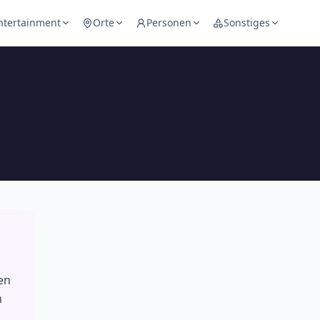
ntertainment
Orte
Personen
Sonstiges
en
h