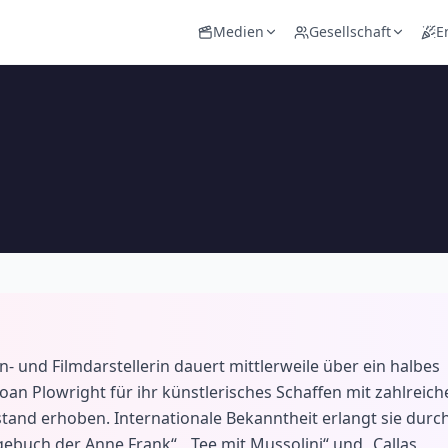
Medien
Gesellschaft
E
- und Filmdarstellerin dauert mittlerweile über ein halbes
Joan Plowright für ihr künstlerisches Schaffen mit zahlreich
stand erhoben. Internationale Bekanntheit erlangt sie durc
ebuch der Anne Frank“, „Tee mit Mussolini“ und „Callas