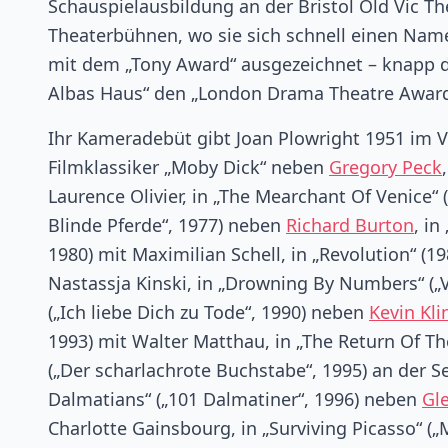
Schauspielausbildung an der Bristol Old Vic Th
Theaterbühnen, wo sie sich schnell einen Namen
mit dem „Tony Award“ ausgezeichnet – knapp drei
Albas Haus“ den „London Drama Theatre Award
Ihr Kameradebüt gibt Joan Plowright 1951 im Vi
Filmklassiker „Moby Dick“ neben
Gregory Peck
Laurence Olivier, in „The Mearchant Of Venice“
Blinde Pferde“, 1977) neben
Richard Burton
, i
1980) mit Maximilian Schell, in „Revolution“ (1
Nastassja Kinski, in „Drowning By Numbers“ („V
(„Ich liebe Dich zu Tode“, 1990) neben
Kevin Kli
1993) mit Walter Matthau, in „The Return Of The
(„Der scharlachrote Buchstabe“, 1995) an der S
Dalmatians“ („101 Dalmatiner“, 1996) neben
Gl
Charlotte Gainsbourg, in „Surviving Picasso“ 