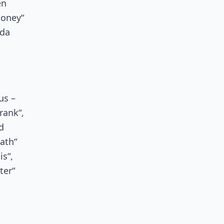
en
Honey“
rda
us –
rank“,
d
ath“
is“,
ter“