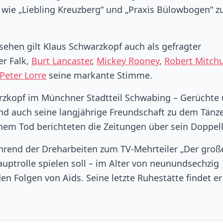
wie „Liebling Kreuzberg“ und „Praxis Bülowbogen“ z
nsehen gilt Klaus Schwarzkopf auch als gefragter
er Falk,
Burt Lancaster
,
Mickey Rooney
,
Robert Mitc
Peter Lorre
seine markante Stimme.
arzkopf im Münchner Stadtteil Schwabing – Gerüchte
und auch seine langjährige Freundschaft zu dem Tänz
inem Tod berichteten die Zeitungen über sein Doppel
ährend der Dreharbeiten zum TV-Mehrteiler „Der groß
uptrolle spielen soll – im Alter von neunundsechzig
n Folgen von Aids. Seine letzte Ruhestätte findet er