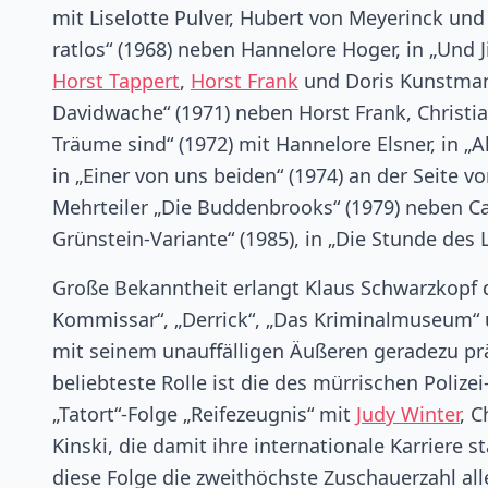
mit Liselotte Pulver, Hubert von Meyerinck und W
ratlos“ (1968) neben Hannelore Hoger, in „Und
Horst Tappert
,
Horst Frank
und Doris Kunstmann
Davidwache“ (1971) neben Horst Frank, Christ
Träume sind“ (1972) mit Hannelore Elsner, in „
in „Einer von uns beiden“ (1974) an der Seite 
Mehrteiler „Die Buddenbrooks“ (1979) neben C
Grünstein-Variante“ (1985), in „Die Stunde des 
Große Bekanntheit erlangt Klaus Schwarzkopf d
Kommissar“, „Derrick“, „Das Kriminalmuseum“ u
mit seinem unauffälligen Äußeren geradezu prä
beliebteste Rolle ist die des mürrischen Polize
„Tatort“-Folge „Reifezeugnis“ mit
Judy Winter
, 
Kinski, die damit ihre internationale Karriere 
diese Folge die zweithöchste Zuschauerzahl alle