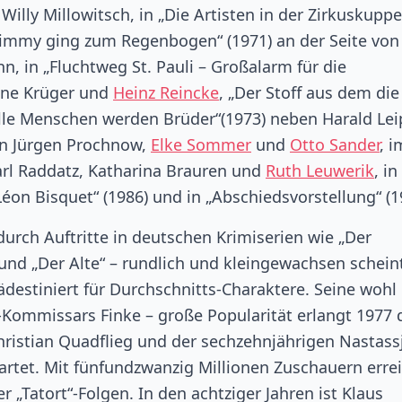
illy Millowitsch, in „Die Artisten in der Zirkuskuppe
 Jimmy ging zum Regenbogen“ (1971) an der Seite von
, in „Fluchtweg St. Pauli – Großalarm für die
iane Krüger und
Heinz Reincke
, „Der Stoff aus dem die
Alle Menschen werden Brüder“(1973) neben Harald Lei
von Jürgen Prochnow,
Elke Sommer
und
Otto Sander
, i
arl Raddatz, Katharina Brauren und
Ruth Leuwerik
, in
Léon Bisquet“ (1986) und in „Abschiedsvorstellung“ (1
urch Auftritte in deutschen Krimiserien wie „Der
nd „Der Alte“ – rundlich und kleingewachsen scheint
destiniert für Durchschnitts-Charaktere. Seine wohl
i-Kommissars Finke – große Popularität erlangt 1977 
Christian Quadflieg und der sechzehnjährigen Nastass
startet. Mit fünfundzwanzig Millionen Zuschauern erre
r „Tatort“-Folgen. In den achtziger Jahren ist Klaus