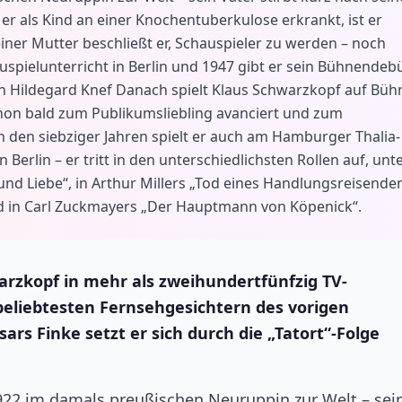
 er als Kind an einer Knochentuberkulose erkrankt, ist er
einer Mutter beschließt er, Schauspieler zu werden – noch
pielunterricht in Berlin und 1947 gibt er sein Bühnendeb
on Hildegard Knef Danach spielt Klaus Schwarzkopf auf Bü
on bald zum Publikumsliebling avanciert und zum
n den siebziger Jahren spielt er auch am Hamburger Thalia-
erlin – er tritt in den unterschiedlichsten Rollen auf, unt
und Liebe“, in Arthur Millers „Tod eines Handlungsreisenden
und in Carl Zuckmayers „Der Hauptmann von Köpenick“.
arzkopf in mehr als zweihundertfünfzig TV-
eliebtesten Fernsehgesichtern des vorigen
sars Finke setzt er sich durch die „Tatort“-Folge
2 im damals preußischen Neuruppin zur Welt – sei