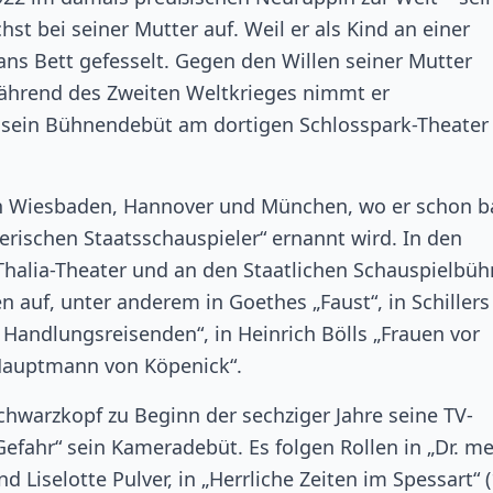
hst bei seiner Mutter auf. Weil er als Kind an einer
ans Bett gefesselt. Gegen den Willen seiner Mutter
während des Zweiten Weltkrieges nimmt er
er sein Bühnendebüt am dortigen Schlosspark-Theater
in Wiesbaden, Hannover und München, wo er schon b
rischen Staatsschauspieler“ ernannt wird. In den
Thalia-Theater und an den Staatlichen Schauspielbü
len auf, unter anderem in Goethes „Faust“, in Schillers
s Handlungsreisenden“, in Heinrich Bölls „Frauen vor
 Hauptmann von Köpenick“.
hwarzkopf zu Beginn der sechziger Jahre seine TV-
 Gefahr“ sein Kameradebüt. Es folgen Rollen in „Dr. m
d Liselotte Pulver, in „Herrliche Zeiten im Spessart“ 