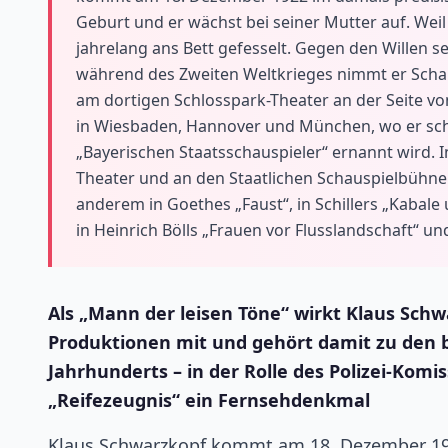
Geburt und er wächst bei seiner Mutter auf. Weil
jahrelang ans Bett gefesselt. Gegen den Willen s
während des Zweiten Weltkrieges nimmt er Schaus
am dortigen Schlosspark-Theater an der Seite v
in Wiesbaden, Hannover und München, wo er sch
„Bayerischen Staatsschauspieler“ ernannt wird. I
Theater und an den Staatlichen Schauspielbühnen B
anderem in Goethes „Faust“, in Schillers „Kabale 
in Heinrich Bölls „Frauen vor Flusslandschaft“ 
Als „Mann der leisen Töne“ wirkt Klaus Schw
Produktionen mit und gehört damit zu den b
Jahrhunderts – in der Rolle des Polizei-Komis
„Reifezeugnis“ ein Fernsehdenkmal
Klaus Schwarzkopf kommt am 18. Dezember 192