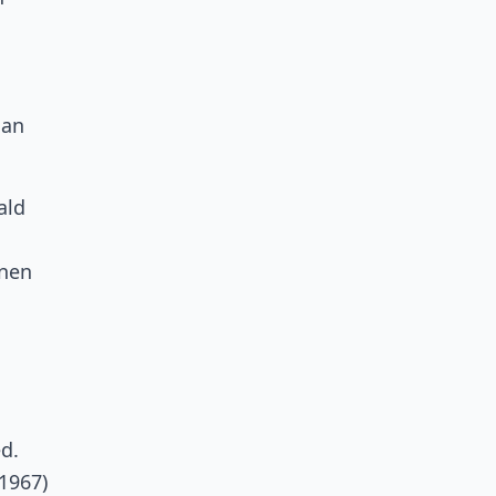
 an
ald
hnen
ed.
(1967)