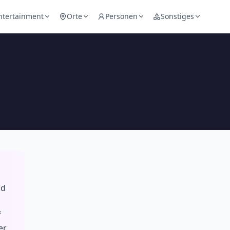
ntertainment
Orte
Personen
Sonstiges
nd
f
er