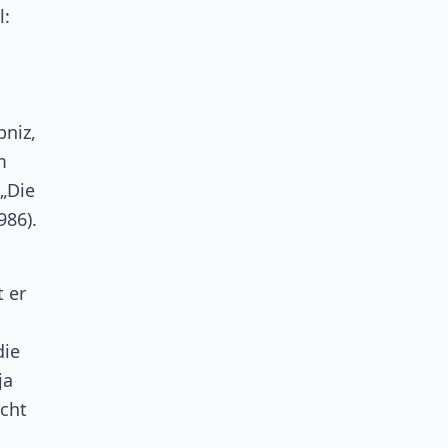
l:
pniz,
m
 „Die
986).
 er
die
ja
icht