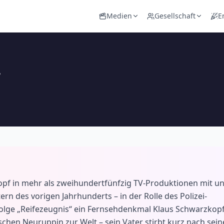
Medien
Gesellschaft
E
opf in mehr als zweihundertfünfzig TV-Produktionen mit u
rn des vorigen Jahrhunderts – in der Rolle des Polizei-
“-Folge „Reifezeugnis“ ein Fernsehdenkmal Klaus Schwarzkop
en Neuruppin zur Welt – sein Vater stirbt kurz nach sein