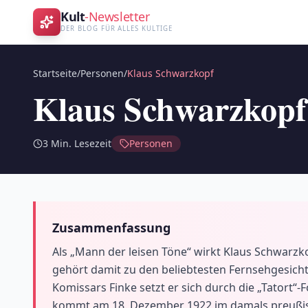
Kult
-Newsletter
DER BLOG FÜR ALLES KULTIGE
Startseite
/
Personen
/
Klaus Schwarzkopf
Klaus Schwarzkopf
3
Min. Lesezeit
Personen
Zusammenfassung
Als „Mann der leisen Töne“ wirkt Klaus Schwarzk
gehört damit zu den beliebtesten Fernsehgesichte
Komissars Finke setzt er sich durch die „Tatort
kommt am 18. Dezember 1922 im damals preußisch